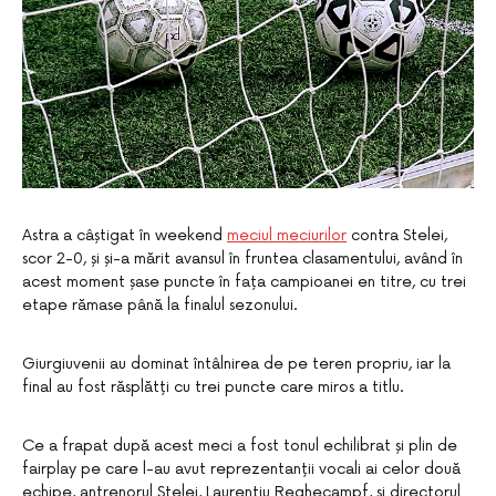
Astra a câștigat în weekend
meciul meciurilor
contra Stelei,
scor 2-0, și și-a mărit avansul în fruntea clasamentului, având în
acest moment șase puncte în fața campioanei en titre, cu trei
etape rămase până la finalul sezonului.
Giurgiuvenii au dominat întâlnirea de pe teren propriu, iar la
final au fost răsplătți cu trei puncte care miros a titlu.
Ce a frapat după acest meci a fost tonul echilibrat și plin de
fairplay pe care l-au avut reprezentanții vocali ai celor două
echipe, antrenorul Stelei, Laurențiu Reghecampf, și directorul