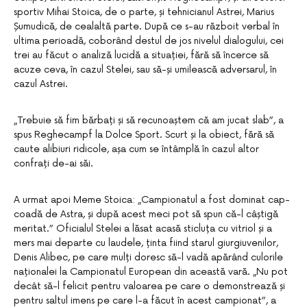
sportiv Mihai Stoica, de o parte, și tehnicianul Astrei, Marius
Șumudică, de cealaltă parte. După ce s-au războit verbal în
ultima perioadă, coborând destul de jos nivelul dialogului, cei
trei au făcut o analiză lucidă a situației, fără să încerce să
acuze ceva, în cazul Stelei, sau să-și umilească adversarul, în
cazul Astrei.
„Trebuie să fim bărbați și să recunoaștem că am jucat slab”, a
spus Reghecampf la Dolce Sport. Scurt și la obiect, fără să
caute alibiuri ridicole, așa cum se întâmplă în cazul altor
confrați de-ai săi.
A urmat apoi Meme Stoica: „Campionatul a fost dominat cap-
coadă de Astra, și după acest meci pot să spun că-l câștigă
meritat.” Oficialul Stelei a lăsat acasă sticluța cu vitriol și a
mers mai departe cu laudele, ținta fiind starul giurgiuvenilor,
Denis Alibec, pe care mulți doresc să-l vadă apărând culorile
naționalei la Campionatul European din această vară. „Nu pot
decât să-l felicit pentru valoarea pe care o demonstrează și
pentru saltul imens pe care l-a făcut în acest campionat”, a