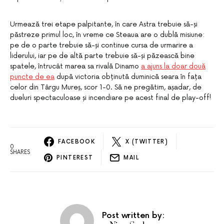
Urmează trei etape palpitante, în care Astra trebuie să-și
păstreze primul loc, în vreme ce Steaua are o dublă misiune:
pe de o parte trebuie să-și continue cursa de urmarire a
liderului, iar pe de altă parte trebuie să-și păzească bine
spatele, întrucât marea sa rivală Dinamo
a ajuns la doar două
puncte de ea
după victoria obținută duminică seara în fața
celor din Târgu Mureș, scor 1-0. Să ne pregătim, așadar, de
dueluri spectaculoase și incendiare pe acest final de play-off!
FACEBOOK
X (TWITTER)
0
SHARES
PINTEREST
MAIL
Post written by: