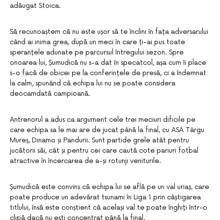
adăugat Stoica.
Să recunoaștem că nu este ușor să te înclini în fața adversarului
când ai inima grea, după un meci în care ți-ai pus toate
speranțele adunate pe parcursul întregului sezon. Spre
onoarea lui, Șumudică nu s-a dat în specatcol, așa cum îi place
s-o facă de obicei pe la conferințele de presă, ci a îndemnat
la calm, spunând că echipa lui nu se poate considera
deocamdată campioană.
Antrenorul a adus ca argument cele trei meciuri dificile pe
care echipa sa le mai are de jucat până la final, cu ASA Târgu
Mureș, Dinamo și Pandurii. Sunt partide grele atât pentru
jucătorii săi, cât și pentru cei care caută cote pariuri fotbal
atractive în încercarea de a-și rotunji veniturile.
Șumudică este convins că echipa lui se află pe un val uriaș, care
poate produce un adevărat tsunami în Liga 1 prin câștigarea
titlului, însă este conștient că același val te poate înghiți într-o
clipă dacă nu ești concentrat până la final.