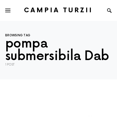
CAMPIA TURZII
BROWSING TAG
pompa
submersibila Dab
1 POST