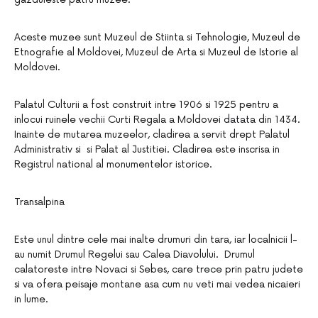
Aceste muzee sunt Muzeul de Stiinta si Tehnologie, Muzeul de
Etnografie al Moldovei, Muzeul de Arta si Muzeul de Istorie al
Moldovei.
Palatul Culturii a fost construit intre 1906 si 1925 pentru a
inlocui ruinele vechii Curti Regala a Moldovei datata din 1434.
Inainte de mutarea muzeelor, cladirea a servit drept Palatul
Administrativ si si Palat al Justitiei. Cladirea este inscrisa in
Registrul national al monumentelor istorice.
Transalpina
Este unul dintre cele mai inalte drumuri din tara, iar localnicii l-
au numit Drumul Regelui sau Calea Diavolului. Drumul
calatoreste intre Novaci si Sebes, care trece prin patru judete
si va ofera peisaje montane asa cum nu veti mai vedea nicaieri
in lume.