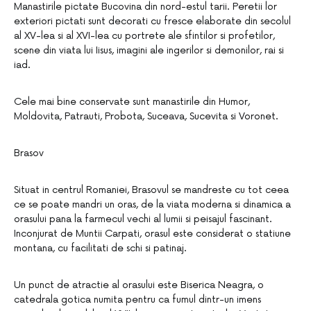
Manastirile pictate Bucovina din nord-estul tarii. Peretii lor
exteriori pictati sunt decorati cu fresce elaborate din secolul
al XV-lea si al XVI-lea cu portrete ale sfintilor si profetilor,
scene din viata lui Iisus, imagini ale ingerilor si demonilor, rai si
iad.
Cele mai bine conservate sunt manastirile din Humor,
Moldovita, Patrauti, Probota, Suceava, Sucevita si Voronet.
Brasov
Situat in centrul Romaniei, Brasovul se mandreste cu tot ceea
ce se poate mandri un oras, de la viata moderna si dinamica a
orasului pana la farmecul vechi al lumii si peisajul fascinant.
Inconjurat de Muntii Carpati, orasul este considerat o statiune
montana, cu facilitati de schi si patinaj.
Un punct de atractie al orasului este Biserica Neagra, o
catedrala gotica numita pentru ca fumul dintr-un imens