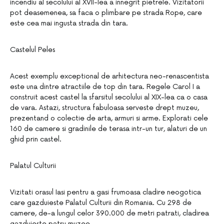
incendiu al secolului al XVII-lea a innegrit pietrele. Vizitatorii
pot deasemenea, sa faca o plimbare pe strada Rope, care
este cea mai ingusta strada din tara.
Castelul Peles
Acest exemplu exceptional de arhitectura neo-renascentista
este una dintre atractiile de top din tara. Regele Carol I a
construit acest castel la sfarsitul secolului al XIX-lea ca o casa
de vara. Astazi, structura fabuloasa serveste drept muzeu,
prezentand o colectie de arta, armuri si arme. Explorati cele
160 de camere si gradinile de terasa intr-un tur, alaturi de un
ghid prin castel.
Palatul Culturii
Vizitati orasul Iasi pentru a gasi frumoasa cladire neogotica
care gazduieste Palatul Culturii din Romania. Cu 298 de
camere, de-a lungul celor 390.000 de metri patrati, cladirea
gazduieste patru muzee.