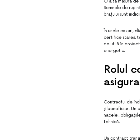
O altă măsură de p
Semnele de rugină,
brațului sunt indi
În unele cazuri, c
certifice starea t
de utilă în proiec
energetic.
Rolul c
asigura
Contractul de înc
și beneficiar. Un 
nacelei, obligații
tehnică.
Un contract trans