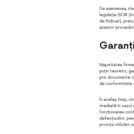
De asemenea, star
legislația ISCIR (
de Ridicat), precu
acestor proceduri
Garanți
Majoritatea firmel
puțin teoretic, ga
prin documente ca
de conformitate s
În același timp, u
imediată în cazul 
funcționarea cont
defecțiunilor, pena
privința utilizări