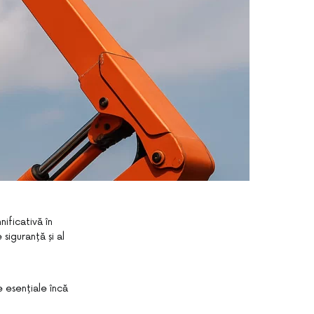
ificativă în
 siguranță și al
e esențiale încă