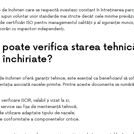
de închirieri care se respectă investesc constant în întreținerea parc
 supun voluntar unor standarde mai stricte decât cele minime prevăz
e certificări ISO pentru managementul calității și al siguranței muncii
borări cu inspectori independenți.
poate verifica starea tehnic
 închiriate?
 închirieri oferă garanții tehnice, este esențial ca beneficiarul să soli
tația asociată nacelei primite. Printre aceste documente se numără
verificare ISCIR, valabil și vizat la zi;
 service sau fișa de mentenanță tehnică;
 de utilizare adaptate tipului de nacele;
de conformitate a componentelor critice.