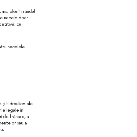
 mai ales în rândul
 de nacele doar
etitivă, cu
ntru nacelele
 și hidraulice ale
ile legale în
i de frânare, a
nentelor sau a
te.