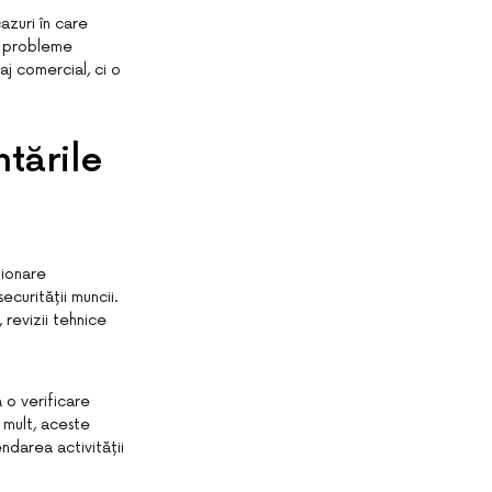
azuri în care
că probleme
aj comercial, ci o
tările
ționare
ecurității muncii.
 revizii tehnice
a o verificare
 mult, aceste
ndarea activității