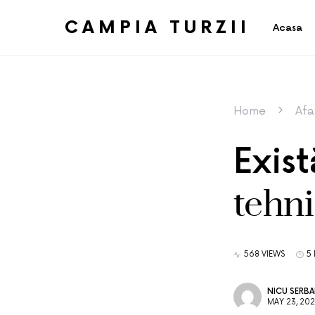
CAMPIA TURZII
Acasa
Home
Afa
Exist
tehni
568 VIEWS
5
NICU SERB
MAY 23, 20