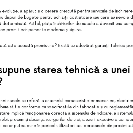
voluție, a apărut și o cerere crescută pentru serviciile de închiriere,
nu dispun de bugete pentru achiziții costisitoare sau care au nevoie
 determinată. Astfel, piața închirierilor de nacele a devenit una comp
i ce promit echipamente moderne și sigure.
icată este această promisiune? Există cu adevărat garanții tehnice pe
upune starea tehnică a unei
?
nei nacele se referă la ansamblul caracteristicilor mecanice, electrice
buie să fie conforme cu specificațiile din fabricație și cu reglementăr
tare implică funcționarea corectă a sistemului de ridicare, a sistemulu
ului, precum și absența scurgerilor de ulei, a uzurii excesive a compo
i ce ar putea pune în pericol utilizatorii sau persoanele din proximita