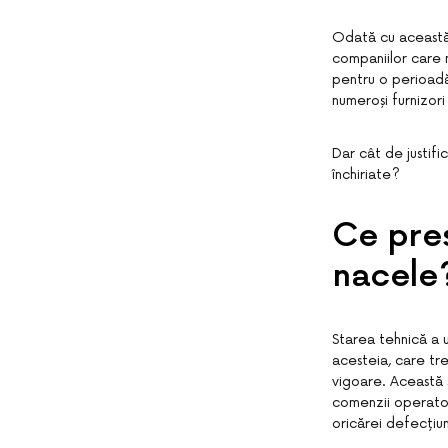
Odată cu această e
companiilor care 
pentru o perioadă
numeroși furnizor
Dar cât de justif
închiriate?
Ce pres
nacele
Starea tehnică a u
acesteia, care tre
vigoare. Această s
comenzii operator
oricărei defecțiun