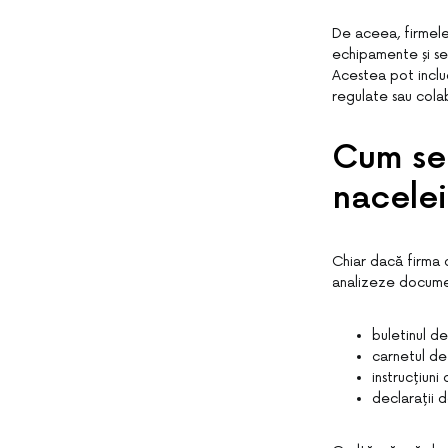
De aceea, firmele 
echipamente și se
Acestea pot includ
regulate sau cola
Cum se 
nacelei
Chiar dacă firma de
analizeze documen
buletinul de 
carnetul de
instrucțiuni
declarații 