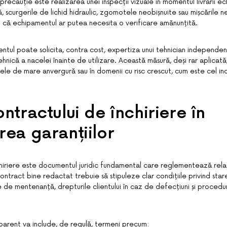
recauție este realizarea unei inspecții vizuale în momentul livrării ec
 scurgerile de lichid hidraulic, zgomotele neobișnuite sau mișcările 
cii că echipamentul ar putea necesita o verificare amănunțită.
lientul poate solicita, contra cost, expertiza unui tehnician independe
ehnică a nacelei înainte de utilizare. Această măsură, deși rar aplicat
tele de mare anvergură sau în domenii cu risc crescut, cum este cel ind
ontractului de închiriere în
rea garanțiilor
hiriere este documentul juridic fundamental care reglementează relaț
contract bine redactat trebuie să stipuleze clar condițiile privind sta
le de mentenanță, drepturile clientului în caz de defecțiuni și proced
parent va include, de regulă, termeni precum: