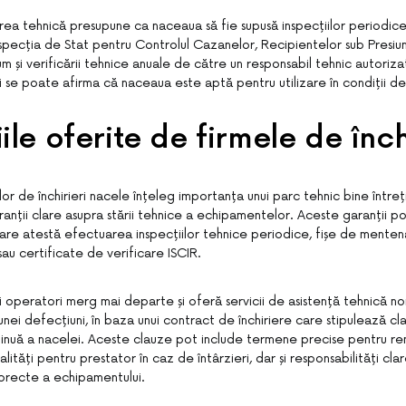
ea tehnică presupune ca naceaua să fie supusă inspecțiilor periodi
Inspecția de Stat pentru Controlul Cazanelor, Recipientelor sub Presiune 
m și verificării tehnice anuale de către un responsabil tehnic autoriza
 se poate afirma că naceaua este aptă pentru utilizare în condiții de
ile oferite de firmele de înch
or de închirieri nacele înțeleg importanța unui parc tehnic bine întreți
ranții clare asupra stării tehnice a echipamentelor. Aceste garanții p
re atestă efectuarea inspecțiilor tehnice periodice, fișe de mentena
au certificate de verificare ISCIR.
nii operatori merg mai departe și oferă servicii de asistență tehnică no
unei defecțiuni, în baza unui contract de închiriere care stipulează c
inuă a nacelei. Aceste clauze pot include termene precise pentru r
lități pentru prestator în caz de întârzieri, dar și responsabilități clar
i corecte a echipamentului.