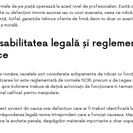
irmele de pe piață operează la acest nivel de profesionalism. Există c
rate cu defecțiuni minore ascunse sau cu uzuri avansate, ceea ce ridi
nță. Astfel, garanțiile tehnice oferite de firmă devin nu doar un avant
și morală.
abilitatea legală și reglemen
ce
ei române, nacelele sunt considerate echipamente de ridicat cu func
tilizarea lor este reglementată de normele ISCIR, precum și de Legea s
pre închiriere trebuie să dețină autorizații de funcționare în termen,
nal calificat pentru manipulare.
dent survenit din cauza unei defecțiuni care ar fi trebuit identificată l
 răspunderea legală revine întreprinderii care a furnizat naceaua. Mai
e la anchete penale, despăgubiri materiale importante și chiar suspe