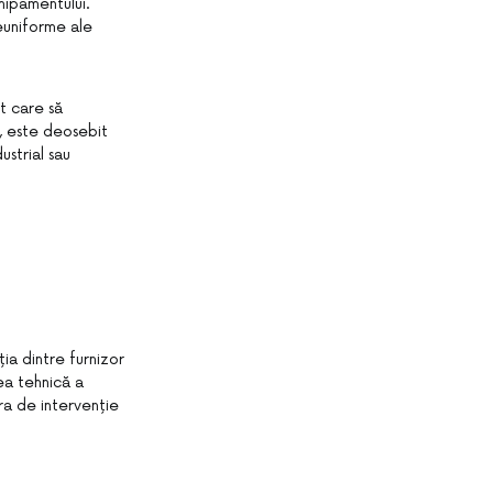
hipamentului.
neuniforme ale
nt care să
ă, este deosebit
ustrial sau
ia dintre furnizor
rea tehnică a
ura de intervenție