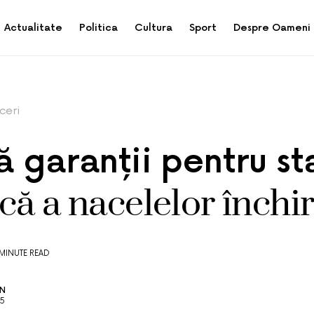
Actualitate
Politica
Cultura
Sport
Despre Oameni
ceri
ă garanții pentru s
că a nacelelor închir
 MINUTE READ
AN
25