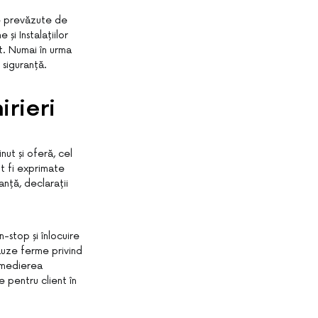
ce prevăzute de
și Instalațiilor
t. Numai în urma
 siguranță.
irieri
nut și oferă, cel
ot fi exprimate
nță, declarații
n-stop și înlocuire
lauze ferme privind
emedierea
e pentru client în