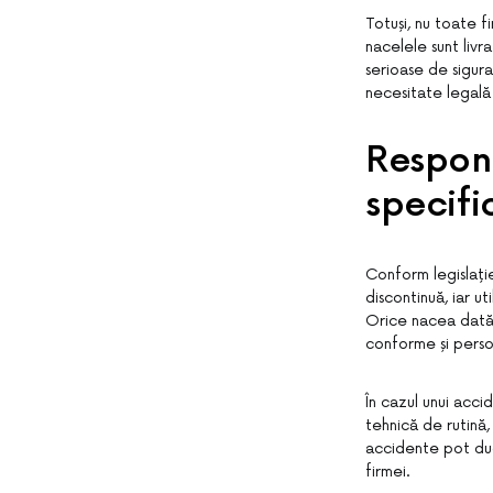
Totuși, nu toate f
nacelele sunt liv
serioase de sigura
necesitate legală 
Respons
specifi
Conform legislați
discontinuă, iar u
Orice nacea dată s
conforme și perso
În cazul unui acci
tehnică de rutină,
accidente pot duc
firmei.