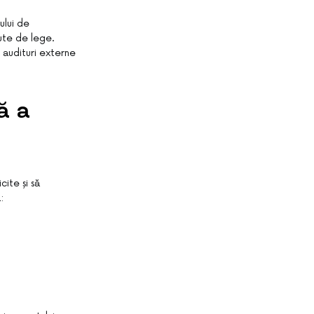
ului de
ute de lege.
, audituri externe
ă a
cite și să
: