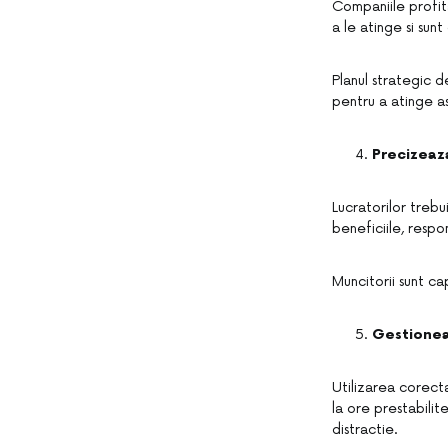
Companiile profita
a le atinge si sun
Planul strategic d
pentru a atinge as
Precizeaza
Lucratorilor trebui
beneficiile, respo
Muncitorii sunt ca
Gestionea
Utilizarea corecta
la ore prestabilit
distractie.