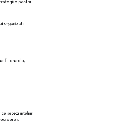
strategiile pentru
i organizatii
ar fi: orarele,
ca setezi intalniri
recreere si