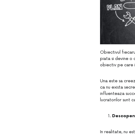
Obiectivul fiecar
piata si devine o 
obiectiv pe care i
Una este sa creezi
ca nu exista secr
influenteaza succe
lucratorilor sunt
Descopera
In realitate, nu e