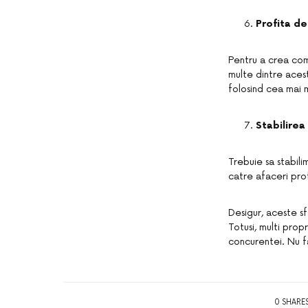
Profita de
Pentru a crea com
multe dintre aces
folosind cea mai 
Stabilirea
Trebuie sa stabili
catre afaceri pro
Desigur, aceste s
Totusi, multi prop
concurentei. Nu fa
0 SHARE