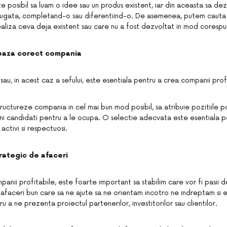
e posibil sa luam o idee sau un produs existent, iar din aceasta sa de
augata, completand-o sau diferentiind-o. De asemenea, putem cauta 
ealiza ceva deja existent sau care nu a fost dezvoltat in mod coresp
eaza corect compania
 sau, in acest caz a sefului, este esentiala pentru a crea companii prof
tructureze compania in cel mai bun mod posibil, sa atribuie pozitiile pot
ni candidati pentru a le ocupa. O selectie adecvata este esentiala 
 activi si respectuosi.
rategic de afaceri
anii profitabile, este foarte important sa stabilim care vor fi pasii d
afaceri bun care sa ne ajute sa ne orientam incotro ne indreptam si e
 a ne prezenta proiectul partenerilor, investitorilor sau clientilor.