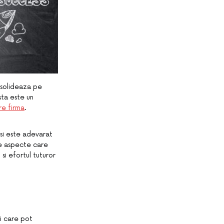
nsolideaza pe
sta este un
re firma
.
esi este adevarat
te aspecte care
si efortul tuturor
ti care pot