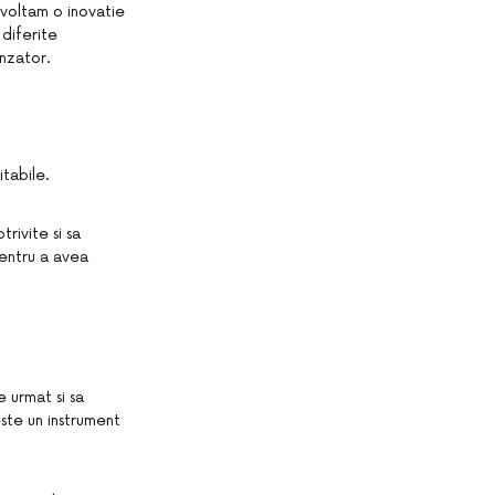
zvoltam o inovatie
diferite
unzator.
itabile.
rivite si sa
pentru a avea
e urmat si sa
ste un instrument