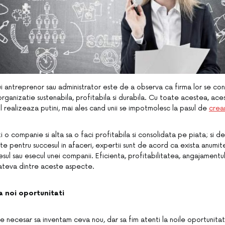
ui antreprenor sau administrator este de a observa ca firma lor se co
organizatie sustenabila, profitabila si durabila. Cu toate acestea, ace
l realizeaza putini, mai ales cand unii se impotmolesc la pasul de
crea
 o companie si alta sa o faci profitabila si consolidata pe piata; si d
ete pentru succesul in afaceri, expertii sunt de acord ca exista anumi
sul sau esecul unei companii. Eficienta, profitabilitatea, angajamentul 
 cateva dintre aceste aspecte.
 noi oportunitati
ste necesar sa inventam ceva nou, dar sa fim atenti la noile oportunita