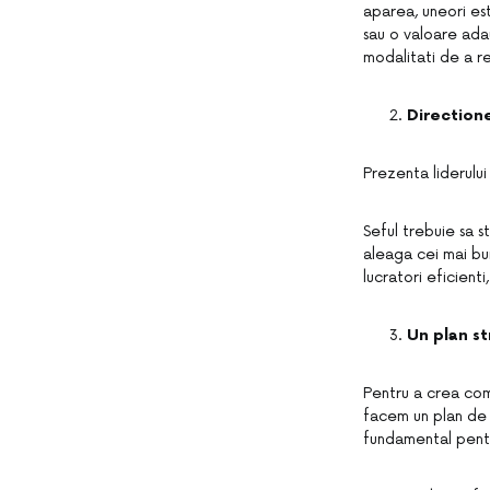
aparea, uneori est
sau o valoare ad
modalitati de a r
Direction
Prezenta liderului
Seful trebuie sa s
aleaga cei mai bu
lucratori eficienti,
Un plan st
Pentru a crea comp
facem un plan de 
fundamental pentru