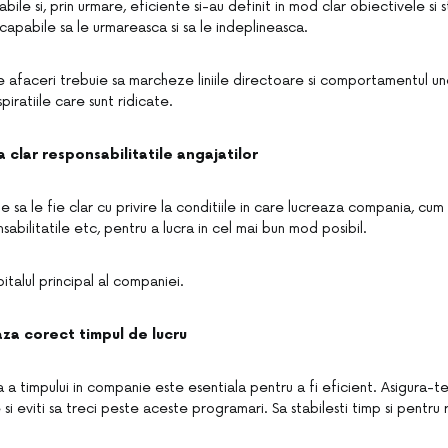
bile si, prin urmare, eficiente si-au definit in mod clar obiectivele si 
t capabile sa le urmareasca si sa le indeplineasca.
e afaceri trebuie sa marcheze liniile directoare si comportamentul une
piratiile care sunt ridicate.
 clar responsabilitatile angajatilor
e sa le fie clar cu privire la conditiile in care lucreaza compania, cum 
nsabilitatile etc, pentru a lucra in cel mai bun mod posibil.
pitalul principal al companiei.
za corect timpul de lucru
 a timpului in companie este esentiala pentru a fi eficient. Asigura-te 
e si eviti sa treci peste aceste programari. Sa stabilesti timp si pentru 