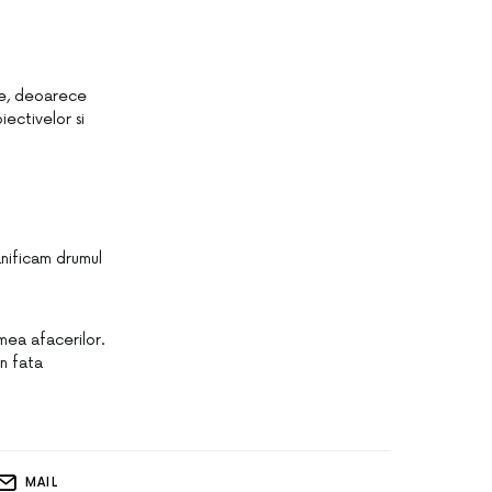
nte, deoarece
ectivelor si
anificam drumul
mea afacerilor.
in fata
MAIL