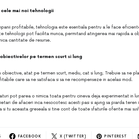
 cele mai noi tehnologii
panii profitabile, tehnologia este esentiala pentru a le face eficie
te tehnologii pot facilita munca, permitand atingerea mai rapida a obi
mica cantitate de resurse.
 obiectivelor pe termen scurt si lung
m obiective, atat pe termen scurt, mediu, cat si lung; Trebuie sa ne pl
fitabile care sa ne satisfaca si sa ne recompenseze in acelasi mod.
faturi pot parea o nimica toata pentru cineva deja experimentat in lu
rietari de afaceri inca nesocotesc acesti pasi si ajung sa piarda teren 
 si tu aceasta greseala si tine cont de toate sfaturile oferite mai sus!
S
FACEBOOK
X (TWITTER)
PINTEREST