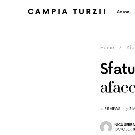
CAMPIA TURZII
Acasa
Home
Afa
Sfat
aface
811 VIEWS
3 
NICU SERB
OCTOBER 11