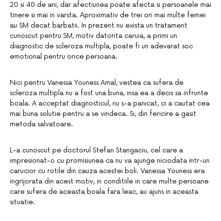
20 si 40 de ani, dar afectiunea poate afecta si persoanele mai
tinere si mai in varsta. Aproximativ de trei ori mai multe femei
au SM decat barbatii. In prezent nu exista un tratament
cunoscut pentru SM, motiv datorita caruia, a primi un
diagnostic de scleroza multipla, poate fi un adevarat soc
emotional pentru orice persoana.
Nici pentru Vanessa Youness Amal, vestea ca sufera de
scleroza multipla nu a fost una buna, insa ea a decis sa infrunte
boala. A acceptat diagnosticul, nu s-a panicat, ci a cautat cea
mai buna solutie pentru a se vindeca. Si, din fericire a gasit
metoda salvatoare.
L-a cunoscut pe doctorul Stefan Stangaciu, cel care a
impresionat-o cu promisiunea ca nu va ajunge niciodata intr-un
carucior cu rotile din cauza acestei boli. Vanessa Youness era
ingrijorata din acest motiv, in conditiile in care multe persoane
care sufera de aceasta boala fara leac, au ajuns in aceasta
situatie.