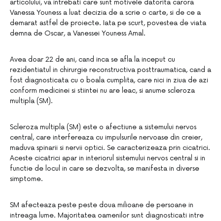
articolului, va intrebati care sunt motivele datorita carora
Vanessa Youness a luat decizia de a scrie o carte, si de ce a
demarat astfel de proiecte. Iata pe scurt, povestea de viata
demna de Oscar, a Vanessei Youness Amal.
Avea doar 22 de ani, cand inca se afla la inceput cu
rezidentiatul in chirurgie reconstructiva posttraumatica, cand a
fost diagnosticata cu o boala cumplita, care nici in ziua de azi
conform medicinei si stiintei nu are leac, si anume scleroza
multipla (SM).
Scleroza multipla (SM) este o afectiune a sistemului nervos
central, care interfereaza cu impulsurile nervoase din creier,
maduva spinarii si nervii optici. Se caracterizeaza prin cicatrici.
Aceste cicatrici apar in interiorul sistemului nervos central si in
functie de locul in care se dezvolta, se manifesta in diverse
simptome.
SM afecteaza peste peste doua milioane de persoane in
intreaga lume. Majoritatea oamenilor sunt diagnosticati intre