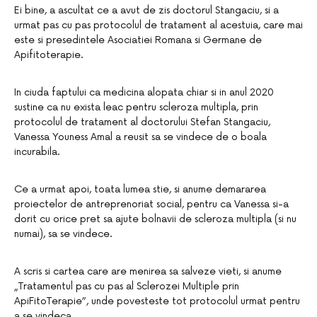
Ei bine, a ascultat ce a avut de zis doctorul Stangaciu, si a
urmat pas cu pas protocolul de tratament al acestuia, care mai
este si presedintele Asociatiei Romana si Germane de
Apifitoterapie.
In ciuda faptului ca medicina alopata chiar si in anul 2020
sustine ca nu exista leac pentru scleroza multipla, prin
protocolul de tratament al doctorului Stefan Stangaciu,
Vanessa Youness Amal a reusit sa se vindece de o boala
incurabila.
Ce a urmat apoi, toata lumea stie, si anume demararea
proiectelor de antreprenoriat social, pentru ca Vanessa si-a
dorit cu orice pret sa ajute bolnavii de scleroza multipla (si nu
numai), sa se vindece.
A scris si cartea care are menirea sa salveze vieti, si anume
„Tratamentul pas cu pas al Sclerozei Multiple prin
ApiFitoTerapie”, unde povesteste tot protocolul urmat pentru
a se vindeca.