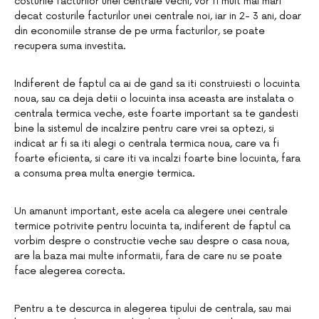
costurile facturilor unei centrale vechi, vor fi mult mai mari
decat costurile facturilor unei centrale noi, iar in 2- 3 ani, doar
din economiile stranse de pe urma facturilor, se poate
recupera suma investita.
Indiferent de faptul ca ai de gand sa iti construiesti o locuinta
noua, sau ca deja detii o locuinta insa aceasta are instalata o
centrala termica veche, este foarte important sa te gandesti
bine la sistemul de incalzire pentru care vrei sa optezi, si
indicat ar fi sa iti alegi o centrala termica noua, care va fi
foarte eficienta, si care iti va incalzi foarte bine locuinta, fara
a consuma prea multa energie termica.
Un amanunt important, este acela ca alegere unei centrale
termice potrivite pentru locuinta ta, indiferent de faptul ca
vorbim despre o constructie veche sau despre o casa noua,
are la baza mai multe informatii, fara de care nu se poate
face alegerea corecta.
Pentru a te descurca in alegerea tipului de centrala, sau mai