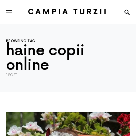
CAMPIA TURZII
BROWSING TAG
haine copii
online
1 POST