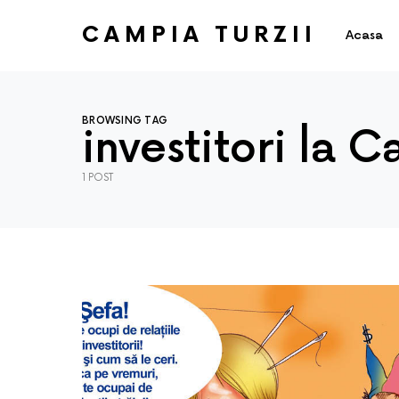
CAMPIA TURZII
Acasa
BROWSING TAG
investitori la C
1 POST