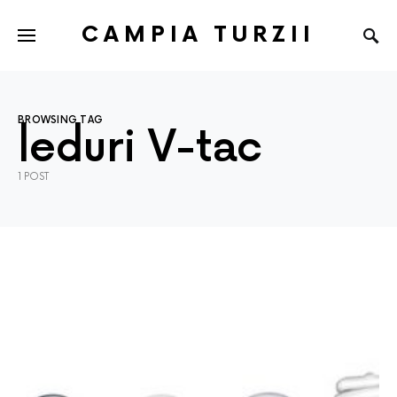
CAMPIA TURZII
BROWSING TAG
leduri V-tac
1 POST