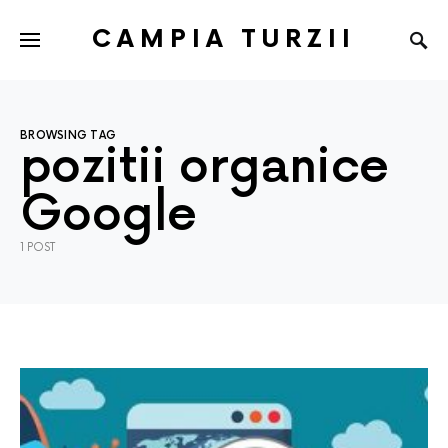
CAMPIA TURZII
BROWSING TAG
pozitii organice
Google
1 POST