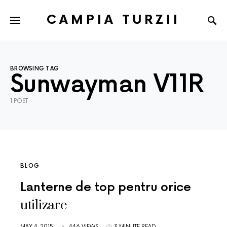
CAMPIA TURZII
BROWSING TAG
Sunwayman V11R
1 POST
BLOG
Lanterne de top pentru orice
utilizare
MAY 4, 2015
446 VIEWS
3 MINUTE READ