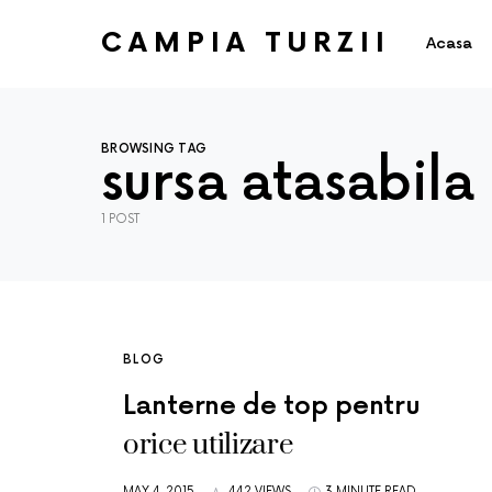
CAMPIA TURZII
Acasa
BROWSING TAG
sursa atasabila
1 POST
BLOG
Lanterne de top pentru
orice utilizare
MAY 4, 2015
442 VIEWS
3 MINUTE READ