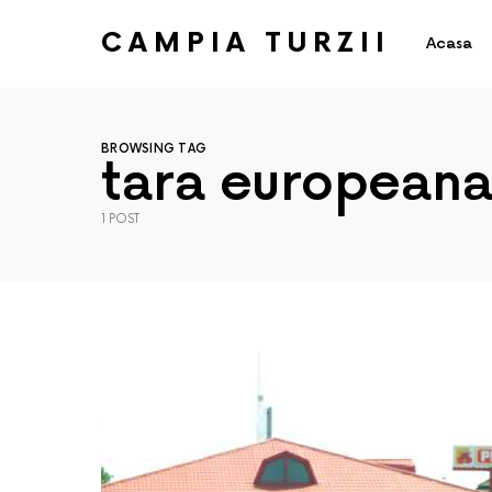
CAMPIA TURZII
Acasa
BROWSING TAG
tara european
1 POST