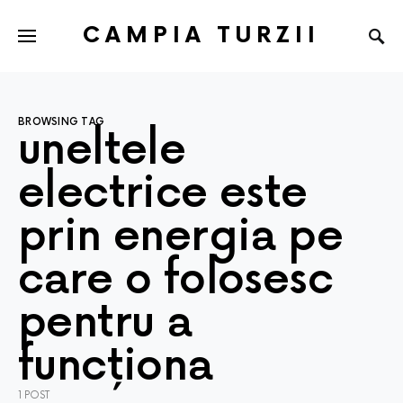
CAMPIA TURZII
BROWSING TAG
uneltele
electrice este
prin energia pe
care o folosesc
pentru a
funcționa
1 POST