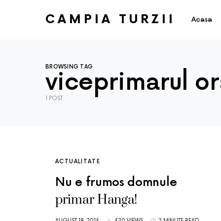
CAMPIA TURZII
Acasa
BROWSING TAG
viceprimarul or
1 POST
ACTUALITATE
Nu e frumos domnule
primar Hanga!
AUGUST 18, 2014
420 VIEWS
2 MINUTE READ