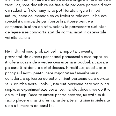
faptul ca, spre deosebire de firele de par care pornesc direct
din radacina, firele remy nu se pot hidrata singure in mod
natural, ceea ce inseamna ca va trebui sa folosesti un balsam
special si o masca de par foarte hranitoare pentru a
compensa. In afara de asta, extensiile permanente sunt atat
de lejere si se comporta atat de normal, incat in cateva zile
vei uita ca le ai.
Nu in ultimul rand, probabil cel mai important avantaj
prezentat de extensii par natural permanente este faptul ca
iti ofera ocazia de a vedea cum este sa ai podoaba capilara
pe care ti-ai dorit-o dintotdeauna. In realitate, acesta este
principalul motiv pentru care majoritatea femeilor iau in
considerare aplicarea de extensii. Sunt persoane care doresc
sa isi schimbe mereu look-ul, insa sunt persoane care vor, pur si
simplu, sa experimenteze ceva nou, mai ales daca si-au dorit-o
de mult timp. Daca te numeri printre acestea, nu ezita sa iti
faci o placere si sa iti oferi sansa de a te simti bine in pielea ta
si de a fi mandra de parul tau.