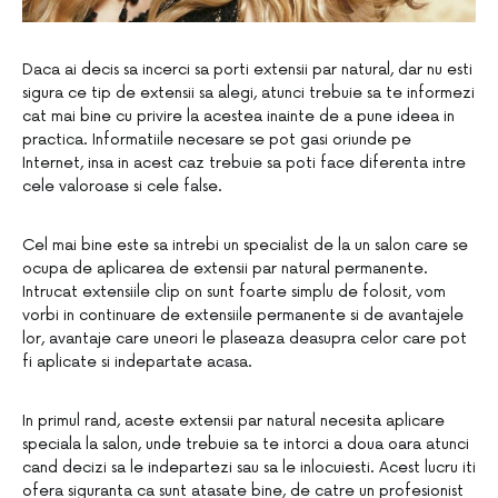
Daca ai decis sa incerci sa porti extensii par natural, dar nu esti
sigura ce tip de extensii sa alegi, atunci trebuie sa te informezi
cat mai bine cu privire la acestea inainte de a pune ideea in
practica. Informatiile necesare se pot gasi oriunde pe
Internet, insa in acest caz trebuie sa poti face diferenta intre
cele valoroase si cele false.
Cel mai bine este sa intrebi un specialist de la un salon care se
ocupa de aplicarea de extensii par natural permanente.
Intrucat extensiile clip on sunt foarte simplu de folosit, vom
vorbi in continuare de extensiile permanente si de avantajele
lor, avantaje care uneori le plaseaza deasupra celor care pot
fi aplicate si indepartate acasa.
In primul rand, aceste extensii par natural necesita aplicare
speciala la salon, unde trebuie sa te intorci a doua oara atunci
cand decizi sa le indepartezi sau sa le inlocuiesti. Acest lucru iti
ofera siguranta ca sunt atasate bine, de catre un profesionist