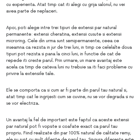
cu experienta. Atat timp cat iti alegi cu grija salonul, nu vei
avea parte de neplaceri.
Apoi, poti alege intre trei tipuri de extensii par natural
permanente: extensii cheratina, extensii cusute si extensii
microring. Cele din urma sunt semipermanente, ceea ce
inseamna ca rezista in jur de trei luni, in timp ce celelalte doua
tipuri pot rezista si pana la cinci luni, in functie de cat de
repede iti creste parul. Prin urmare, un mare avantaj este
acela ca timp de cateva luni nu trebuie sa iti faci probleme cu
privire la extensiile tale.
Ele se comporta ca si cum ar fi parte din parul tau natural si,
atat timp cat le ingrijesti cum se cuvine, nu se vor degrada si nu
se vor electriza.
Un avantaj la fel de important este faptul ca aceste extensii
par natural pot fi vopsite si coafate exact ca parul tau
propriu. Fiind realizate din par 100% natural de calitate remy,
ele nu sunt cu mult diferite de parul tau. Singura diferenta este