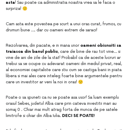
asta
! Sau poate ca administratia noastra vrea sa le faca o
surpriza! 🙂
Cam asta este povestea pe scurt a unui oras curat, frumos, cu
drumuri bune …. dar cu oameni extrem de saraci!
Rezolvarea, din pacate, e in mana unor
oameni obisnuiti sa
traiasca din banul public
, care de bine de rau tot vine… si
vine de ani de zile de la stat! Probabil ca de aceste lucruri ar
trebui sa se ocupe cu adevarat oameni din mediul privat, real,
al economiei capitaliste care stiu cum se castiga banii in piata
libera si mai ales care inteleg foarte bine argumentele pentru
care un investitor ar veni la noi in oras! 🙁
Poate o sa spuneti ca nu se poate asa usor! Sa luam exemplu
orasul Sebes, judetul Alba care prin cateva investitii mari au
somaj 0 . Chiar mai mult atrag forta de munca de pe satele
limitrofe si chiar din Alba Iulia.
DECI SE POATE!