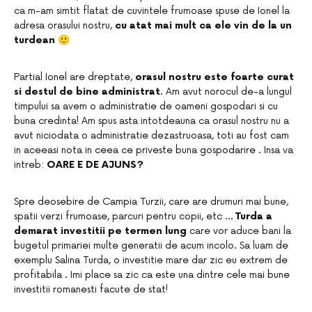
ca m-am simtit flatat de cuvintele frumoase spuse de Ionel la
adresa orasului nostru,
cu atat mai mult ca ele vin de la un
turdean
🙂
Partial Ionel are dreptate,
orasul nostru este foarte curat
si destul de bine administrat
. Am avut norocul de-a lungul
timpului sa avem o administratie de oameni gospodari si cu
buna credinta! Am spus asta intotdeauna ca orasul nostru nu a
avut niciodata o administratie dezastruoasa, toti au fost cam
in aceeasi nota in ceea ce priveste buna gospodarire . Insa va
intreb:
OARE E DE AJUNS?
Spre deosebire de Campia Turzii, care are drumuri mai bune,
spatii verzi frumoase, parcuri pentru copii, etc …
Turda a
demarat investitii pe termen lung
care vor aduce bani la
bugetul primariei multe generatii de acum incolo. Sa luam de
exemplu Salina Turda, o investitie mare dar zic eu extrem de
profitabila . Imi place sa zic ca este una dintre cele mai bune
investitii romanesti facute de stat!