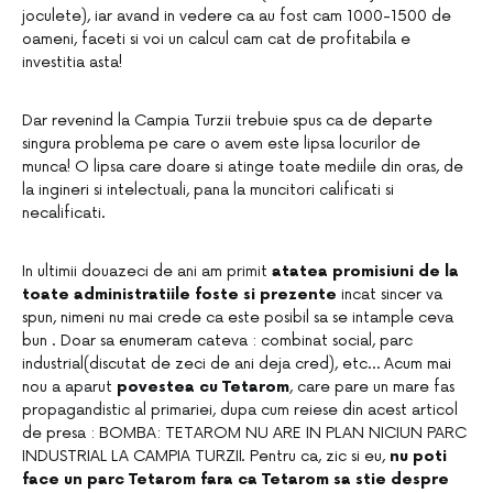
joculete), iar avand in vedere ca au fost cam 1000-1500 de
oameni, faceti si voi un calcul cam cat de profitabila e
investitia asta!
Dar revenind la Campia Turzii trebuie spus ca de departe
singura problema pe care o avem este lipsa locurilor de
munca! O lipsa care doare si atinge toate mediile din oras, de
la ingineri si intelectuali, pana la muncitori calificati si
necalificati.
In ultimii douazeci de ani am primit
atatea promisiuni de la
toate administratiile foste si prezente
incat sincer va
spun, nimeni nu mai crede ca este posibil sa se intample ceva
bun . Doar sa enumeram cateva : combinat social, parc
industrial(discutat de zeci de ani deja cred), etc… Acum mai
nou a aparut
povestea cu Tetarom
, care pare un mare fas
propagandistic al primariei, dupa cum reiese din acest articol
de presa : BOMBA: TETAROM NU ARE IN PLAN NICIUN PARC
INDUSTRIAL LA CAMPIA TURZII. Pentru ca, zic si eu,
nu poti
face un parc Tetarom fara ca Tetarom sa stie despre