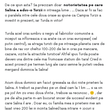
De ce spun asta? Sa precizam doar
notorietatea pe care
Salina a adus-o Turzii
in intreaga lume . … Daca ar fii sa fac
o paralela intre cele doua orase as spune ca Campia Turzii a
investit in prezent, iar Turda in viitor!
Turda acel oras sumbru si negru al fabricilor comuniste a
inceput sa infloreasca si sa arate ca un oras european( cel
putin centrul), sa atraga turisti de pe intreaga planeta care de
bine de rau vor cheltui 100-200 de lei in oras pe mancare,
cazare, vizite la atractiile turistice! Altfel spus Turda poate
deveni una dintre cele mai frumoase statiuni din tara! Cred in
acest proiect pe termen lung ale carui semne le puteti vedea
mergand duminica la Salina!
Acum doua duminici am facut greseala sa duc niste prieteni la
Salina. A trebuit sa parchez pe un deal cam la 1 km …. si sa vin
pe jos! Am zis vreo doua sfinte , trebuie sa recunosc , 🙂 , dar
pe de alta parte m-am bucurat sincer de succesul evident pe
care Salina il are . Doar eu, cu familia mea si prietenii mei am
lasat vreo 200 lei in incinta Salinei(taxa intrare + jocuri si