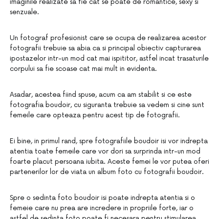
imaginile realizate sa fie cat se poate de romantice, sexy si
senzuale.
Un fotograf profesionist care se ocupa de realizarea acestor
fotografii trebuie sa abia ca si principal obiectiv capturarea
ipostazelor intr-un mod cat mai ispititor, astfel incat trasaturile
corpului sa fie scoase cat mai mult in evidenta.
Asadar, acestea fiind spuse, acum ca am stabilit si ce este
fotografia boudoir, cu siguranta trebuie sa vedem si cine sunt
femeile care opteaza pentru acest tip de fotografii.
Ei bine, in primul rand, spre fotografiile boudoir isi vor indrepta
atentia toate femeile care vor dori sa surprinda intr-un mod
foarte placut persoana iubita. Aceste femei le vor putea oferi
partenerilor lor de viata un album foto cu fotografii boudoir.
Spre o sedinta foto boudoir isi poate indrepta atentia si o
femeie care nu prea are incredere in propriile forte, iar o
astfel de sedinta foto poate fi necesara pentru stimularea