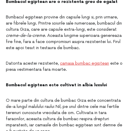
Bumbacul egiptean are o rezistenta greu de egalat
Bumbacul egiptean provine din capsule lungi si, prin urmare,
are fibrele lungi. Printre soiurile sale numeroase, bumbacul din
cultura Giza, care are capsule extra-lungi, este considerat
creme-de-la-creme
. Aceasta lungime superioara genereaza
fire fine, fara a face compromisuri asupra rezistentei lui. Firul
este apoi tesut in testaura de bumbac.
Datorita acestei rezistente,
camasa bumbac egiptean
este o
piesa vestimentara fara moarte.
Bumbacul egiptean este cultivat in albia luxului
O mare parte din cultura de bumbac Giza este concentrata
de-a lungul malulului raului Nil, pe unul dintre cele mai fertile
terenuri cunoscute vreodata de om. Cultivata in tara
faraonilor, aceasta cultura de bumbac respira drepturi
imparatesti, iar camasile din bumbac egiptean sunt demne de