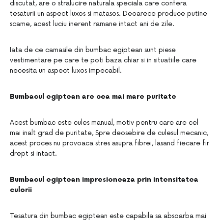
discutat, are o stralucire naturala speciala care confera
tesaturii un aspect luxos si matasos. Deoarece produce putine
scame, acest luciu inerent ramane intact ani de zile.
Iata de ce camasile din bumbac egiptean sunt piese
vestimentare pe care te poti baza chiar si in situatiile care
necesita un aspect luxos impecabil.
Bumbacul egiptean are cea mai mare puritate
Acest bumbac este cules manual, motiv pentru care are cel
mai inalt grad de puritate, Spre deosebire de culesul mecanic,
acest proces nu provoaca stres asupra fibrei, lasand fiecare fir
drept si intact.
Bumbacul egiptean impresioneaza prin intensitatea
culorii
Tesatura din bumbac egiptean este capabila sa absoarba mai