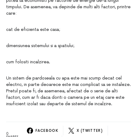
putea sa economisiti pe facturile de energie de-a lungul
timpului. De asemenea, va depinde de multi alti factori, printre
care:
cat de eficienta este casa;
dimensiunea sistemului si a spatiului;
cum folositi incalzirea.
Un sistem de pardoseala cu apa este mai scump decat cel
electric, in parte deoarece este mai complicat sa se instaleze.
Pretul poate fi, de asemenea, afectat de o serie de alti
factori, cum ar fi daca doriti o camera pe un etaj care este
insuficient izolat sau departe de sistemul de incalzire.
FACEBOOK
X (TWITTER)
0