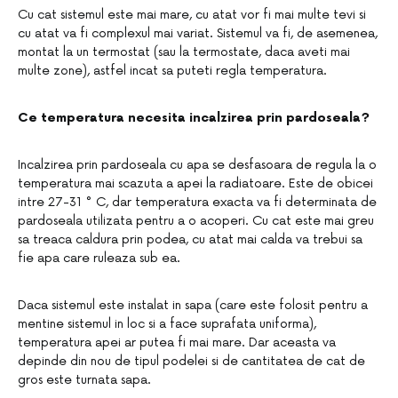
Cu cat sistemul este mai mare, cu atat vor fi mai multe tevi si
cu atat va fi complexul mai variat. Sistemul va fi, de asemenea,
montat la un termostat (sau la termostate, daca aveti mai
multe zone), astfel incat sa puteti regla temperatura.
Ce temperatura necesita incalzirea prin pardoseala?
Incalzirea prin pardoseala cu apa se desfasoara de regula la o
temperatura mai scazuta a apei la radiatoare. Este de obicei
intre 27-31 ° C, dar temperatura exacta va fi determinata de
pardoseala utilizata pentru a o acoperi. Cu cat este mai greu
sa treaca caldura prin podea, cu atat mai calda va trebui sa
fie apa care ruleaza sub ea.
Daca sistemul este instalat in sapa (care este folosit pentru a
mentine sistemul in loc si a face suprafata uniforma),
temperatura apei ar putea fi mai mare. Dar aceasta va
depinde din nou de tipul podelei si de cantitatea de cat de
gros este turnata sapa.