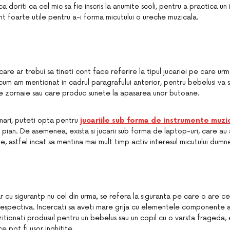
doriti ca cel mic sa fie inscris la anumite scoli, pentru a practica un
unt foarte utile pentru a-i forma micutului o ureche muzicala.
 care ar trebui sa tineti cont face referire la tipul jucariei pe care u
 cum am mentionat in cadrul paragrafului anterior, pentru bebelusi va
are zornaie sau care produc sunete la apasarea unor butoane.
 mari, puteti opta pentru
jucariile sub forma de instrumente muzi
pian. De asemenea, exista si jucarii sub forma de laptop-uri, care au
e, astfel incat sa mentina mai mult timp activ interesul micutului dum
dar cu sigurantp nu cel din urma, se refera la siguranta pe care o are c
respectiva. Incercati sa aveti mare grija cu elementele componente ale
zitionati produsul pentru un bebelus sau un copil cu o varsta frageda, e
e pot fi usor inghitite.