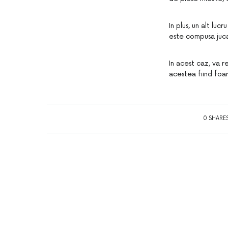
In plus, un alt luc
este compusa jucar
In acest caz, va r
acestea fiind foar
0 SHARE