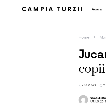
CAMPIA TURZII
Acasa
Home
Mam
Jucar
copii
468 VIEWS
2
NICU SERB
APRIL 5, 201