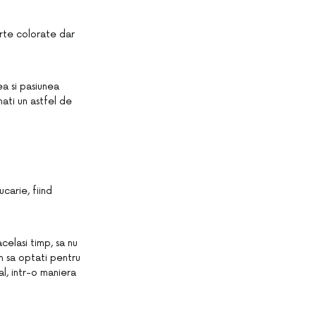
oarte colorate dar
ea si pasiunea
ati un astfel de
carie, fiind
acelasi timp, sa nu
m sa optati pentru
al, intr-o maniera