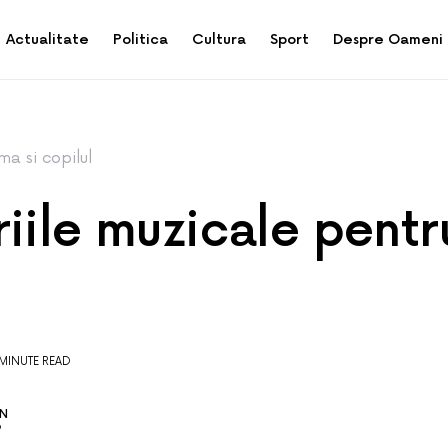
Actualitate
Politica
Cultura
Sport
Despre Oameni
a si copilul
iile muzicale pentr
 MINUTE READ
AN
9