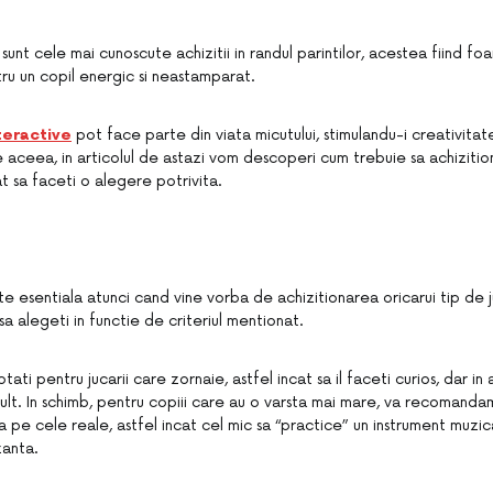
 sunt cele mai cunoscute achizitii in randul parintilor, acestea fiind f
tru un copil energic si neastamparat.
nteractive
pot face parte din viata micutului, stimulandu-i creativitat
 aceea, in articolul de astazi vom descoperi cum trebuie sa achizition
at sa faceti o alegere potrivita.
ste esentiala atunci cand vine vorba de achizitionarea oricarui tip de ju
a alegeti in functie de criteriul mentionat.
ati pentru jucarii care zornaie, astfel incat sa il faceti curios, dar in 
mult. In schimb, pentru copiii care au o varsta mai mare, va recomanda
ita pe cele reale, astfel incat cel mic sa “practice” un instrument muzic
zanta.