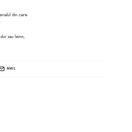
erialul din care
.
 dur sau lemn,
MAIL