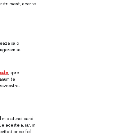
 instrument, aceste
rmeaza sa o
 sugeram sa
cale
, spre
 anumite
neavoastra.
el mic atunci cand
 acesteia, iar, in
vitati orice fel