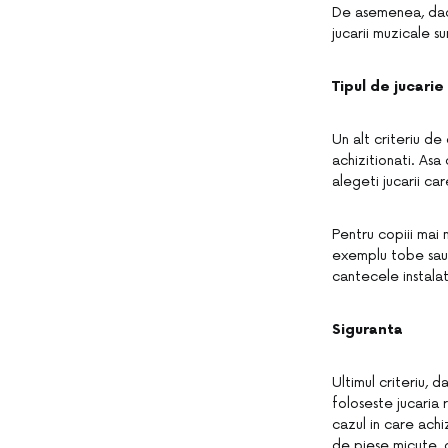
De asemenea, daca 
jucarii muzicale s
Tipul de jucarie
Un alt criteriu de
achizitionati. Asa
alegeti jucarii c
Pentru copiii mai
exemplu tobe sau 
cantecele instalat
Siguranta
Ultimul criteriu, 
foloseste jucaria 
cazul in care achi
de piese micute, c