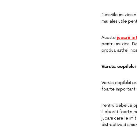
Jucariile muzicale
mai ales utile pen
Aceste
jucarii i
pentru muzica. De
produs, astfel inc
Varsta copilului
Varsta copilului e
foarte important s
Pentru bebelusi opt
il obositi foarte 
jucarii care le im
distractiva si amu