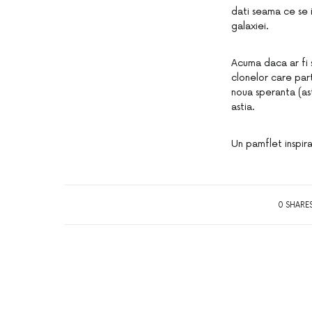
dati seama ce se i
galaxiei.
Acuma daca ar fi 
clonelor care part
noua speranta (as
astia.
Un pamflet inspir
0 SHARE