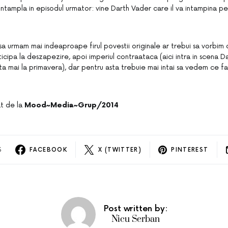
ntampla in episodul urmator: vine Darth Vader care il va intampina pe 
sa urmam mai indeaproape firul povestii originale ar trebui sa vorbim
icipa la deszapezire, apoi imperiul contraataca (aici intra in scena Da
ta mai la primavera), dar pentru asta trebuie mai intai sa vedem ce f
at de la
Mood~Media~Grup/2014
S
FACEBOOK
X (TWITTER)
PINTEREST
Post written by:
Nicu Serban