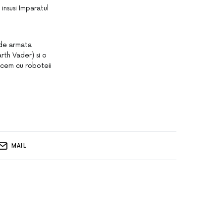
insusi Imparatul
 de armata
rth Vader) si o
acem cu roboteii
MAIL