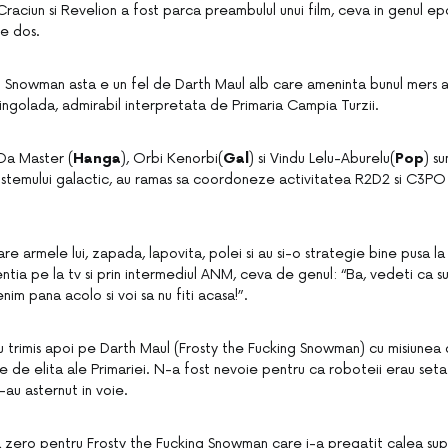
raciun si Revelion a fost parca preambulul unui film, ceva in genul ep
pe dos.
 Snowman asta e un fel de Darth Maul alb care ameninta bunul mers al 
ingolada, admirabil interpretata de Primaria Campia Turzii.
-Da Master (
Hanga
), Orbi Kenorbi(
Gal
) si Vindu Lelu-Aburelu(
Pop
) su
sistemului galactic, au ramas sa coordoneze activitatea R2D2 si C3PO
are armele lui, zapada, lapovita, polei si au si-o strategie bine pusa la
entia pe la tv si prin intermediul ANM, ceva de genul: “Ba, vedeti ca 
nim pana acolo si voi sa nu fiti acasa!”.
-au trimis apoi pe Darth Maul (Frosty the Fucking Snowman) cu misiunea 
le de elita ale Primariei. N-a fost nevoie pentru ca roboteii erau set
-au asternut in voie.
la zero pentru Frosty the Fucking Snowman care i-a pregatit calea supe