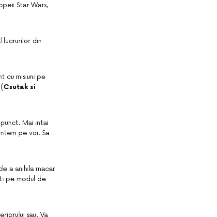
opeii Star Wars,
lucrurilor din
nt cu misiuni pe
 (
Csutak si
 punct. Mai intai
suntem pe voi. Sa
de a anihila macar
ati pe modul de
riorului sau. Va