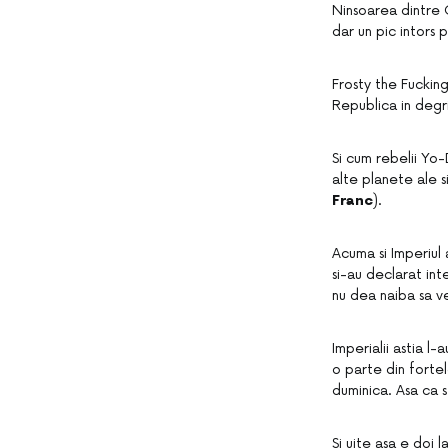
Ninsoarea dintre C
dar un pic intors 
Frosty the Fucking
Republica in degr
Si cum rebelii Yo
alte planete ale 
Franc
).
Acuma si Imperiul 
si-au declarat int
nu dea naiba sa ve
Imperialii astia l
o parte din forte
duminica. Asa ca s
Si uite asa e doi 