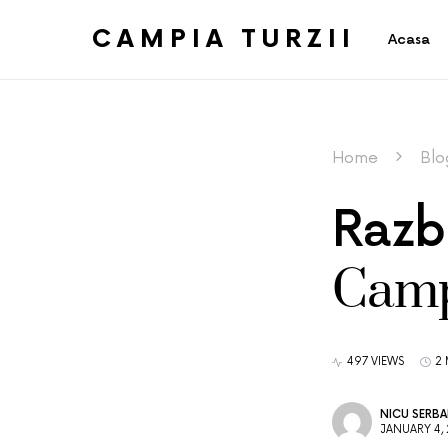
CAMPIA TURZII
Acasa
Home
Blo
Razbo
Camp
497 VIEWS
2 
NICU SERB
JANUARY 4, 