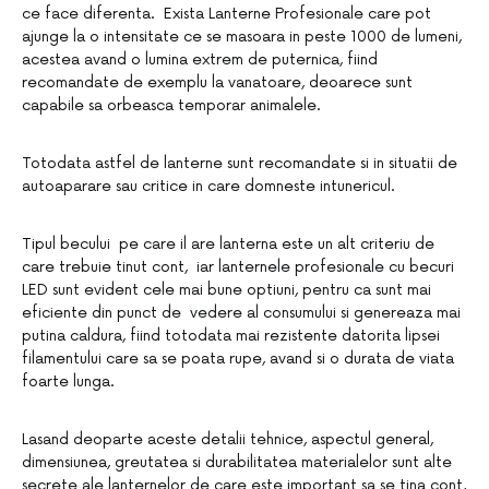
ce face diferenta. Exista Lanterne Profesionale care pot
ajunge la o intensitate ce se masoara in peste 1000 de lumeni,
acestea avand o lumina extrem de puternica, fiind
recomandate de exemplu la vanatoare, deoarece sunt
capabile sa orbeasca temporar animalele.
Totodata astfel de lanterne sunt recomandate si in situatii de
autoaparare sau critice in care domneste intunericul.
Tipul becului pe care il are lanterna este un alt criteriu de
care trebuie tinut cont, iar lanternele profesionale cu becuri
LED sunt evident cele mai bune optiuni, pentru ca sunt mai
eficiente din punct de vedere al consumului si genereaza mai
putina caldura, fiind totodata mai rezistente datorita lipsei
filamentului care sa se poata rupe, avand si o durata de viata
foarte lunga.
Lasand deoparte aceste detalii tehnice, aspectul general,
dimensiunea, greutatea si durabilitatea materialelor sunt alte
secrete ale lanternelor de care este important sa se tina cont,