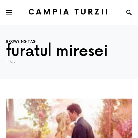
CAMPIA TURZII
BROWSING TAG
furatul miresei
1 POST