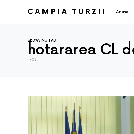
CAMPIA TURZII
Acasa
BROWSING TAG
hotararea CL de
1 POST