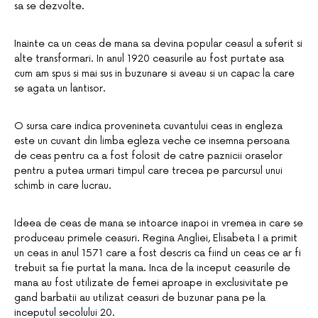
sa se dezvolte.
Inainte ca un ceas de mana sa devina popular ceasul a suferit si
alte transformari. In anul 1920 ceasurile au fost purtate asa
cum am spus si mai sus in buzunare si aveau si un capac la care
se agata un lantisor.
O sursa care indica provenineta cuvantului ceas in engleza
este un cuvant din limba egleza veche ce insemna persoana
de ceas pentru ca a fost folosit de catre paznicii oraselor
pentru a putea urmari timpul care trecea pe parcursul unui
schimb in care lucrau.
Ideea de ceas de mana se intoarce inapoi in vremea in care se
produceau primele ceasuri. Regina Angliei, Elisabeta I a primit
un ceas in anul 1571 care a fost descris ca fiind un ceas ce ar fi
trebuit sa fie purtat la mana. Inca de la inceput ceasurile de
mana au fost utilizate de femei aproape in exclusivitate pe
gand barbatii au utilizat ceasuri de buzunar pana pe la
inceputul secolului 20.