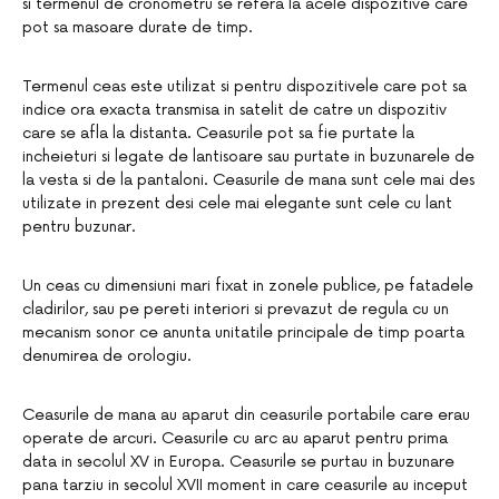
si termenul de cronometru se refera la acele dispozitive care
pot sa masoare durate de timp.
Termenul ceas este utilizat si pentru dispozitivele care pot sa
indice ora exacta transmisa in satelit de catre un dispozitiv
care se afla la distanta. Ceasurile pot sa fie purtate la
incheieturi si legate de lantisoare sau purtate in buzunarele de
la vesta si de la pantaloni. Ceasurile de mana sunt cele mai des
utilizate in prezent desi cele mai elegante sunt cele cu lant
pentru buzunar.
Un ceas cu dimensiuni mari fixat in zonele publice, pe fatadele
cladirilor, sau pe pereti interiori si prevazut de regula cu un
mecanism sonor ce anunta unitatile principale de timp poarta
denumirea de orologiu.
Ceasurile de mana au aparut din ceasurile portabile care erau
operate de arcuri. Ceasurile cu arc au aparut pentru prima
data in secolul XV in Europa. Ceasurile se purtau in buzunare
pana tarziu in secolul XVII moment in care ceasurile au inceput