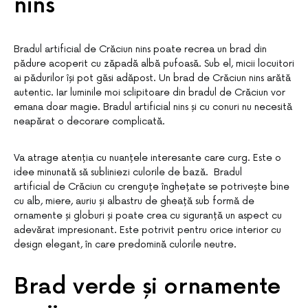
nins
Bradul artificial de Crăciun nins poate recrea un brad din
pădure acoperit cu zăpadă albă pufoasă. Sub el, micii locuitori
ai pădurilor își pot găsi adăpost. Un brad de Crăciun nins arătă
autentic. Iar luminile moi sclipitoare din bradul de Crăciun vor
emana doar magie. Bradul artificial nins și cu conuri nu necesită
neapărat o decorare complicată.
Va atrage atenția cu nuanțele interesante care curg. Este o
idee minunată să subliniezi culorile de bază. Bradul
artificial de Crăciun cu crenguțe înghețate se potrivește bine
cu alb, miere, auriu și albastru de gheață sub formă de
ornamente și globuri și poate crea cu siguranță un aspect cu
adevărat impresionant. Este potrivit pentru orice interior cu
design elegant, în care predomină culorile neutre.
Brad verde și ornamente