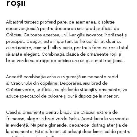
roșii
Albastrul turcesc profund pare, de asemenea, o soluție
neconvențională pentru decorarea unui brad artificial de
Crăciun. Cu toate acestea, unii l-ar găsi inovator, îndrăzneț și
proaspăt. Desigur, este important să fie combinat doar cu
culori neutre, cum ar fi alb și auriu, pentru a face ca rezultatul
să arate elegant. Combinația clasică de ornamente roșii și
brad verde va atrage pe oricine are un gust mai tradițional.
Această combinație este cu siguranță un memento rapid
al Crăciunului din copilărie. Decorarea unui brad de
Crăciun verde, artificial, cu ghirlande stacojii și ornamente, va
aduce spectacol de culoare și bună dispoziție în interior.
Când ai ornamente pentru bradul de Crăciun extrem de
frumoase, alege un brad verde închis. Acest lucru le va scoate
în evidență. Nu pune ghirlande, deoarece distrag atenția de
la ornamente. Este suficient să adaugi doar lumini calde pentru