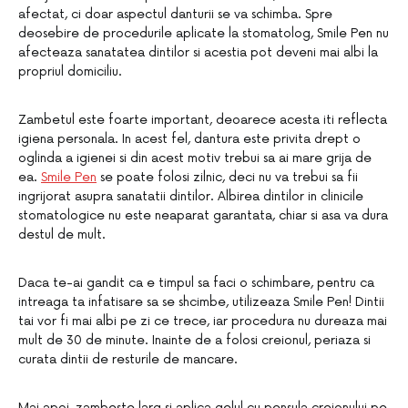
afectat, ci doar aspectul danturii se va schimba. Spre
deosebire de procedurile aplicate la stomatolog, Smile Pen nu
afecteaza sanatatea dintilor si acestia pot deveni mai albi la
propriul domiciliu.
Zambetul este foarte important, deoarece acesta iti reflecta
igiena personala. In acest fel, dantura este privita drept o
oglinda a igienei si din acest motiv trebui sa ai mare grija de
ea.
Smile Pen
se poate folosi zilnic, deci nu va trebui sa fii
ingrijorat asupra sanatatii dintilor. Albirea dintilor in clinicile
stomatologice nu este neaparat garantata, chiar si asa va dura
destul de mult.
Daca te-ai gandit ca e timpul sa faci o schimbare, pentru ca
intreaga ta infatisare sa se shcimbe, utilizeaza Smile Pen! Dintii
tai vor fi mai albi pe zi ce trece, iar procedura nu dureaza mai
mult de 30 de minute. Inainte de a folosi creionul, periaza si
curata dintii de resturile de mancare.
Mai apoi, zambeste larg si aplica gelul cu pensula creionului pe