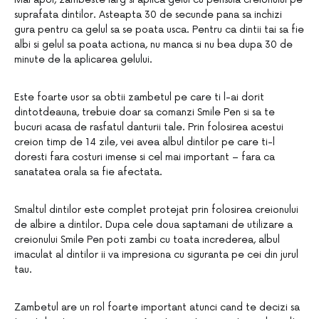
suprafata dintilor. Asteapta 30 de secunde pana sa inchizi
gura pentru ca gelul sa se poata usca. Pentru ca dintii tai sa fie
albi si gelul sa poata actiona, nu manca si nu bea dupa 30 de
minute de la aplicarea gelului.
Este foarte usor sa obtii zambetul pe care ti l-ai dorit
dintotdeauna, trebuie doar sa comanzi Smile Pen si sa te
bucuri acasa de rasfatul danturii tale. Prin folosirea acestui
creion timp de 14 zile, vei avea albul dintilor pe care ti-l
doresti fara costuri imense si cel mai important – fara ca
sanatatea orala sa fie afectata.
Smaltul dintilor este complet protejat prin folosirea creionului
de albire a dintilor. Dupa cele doua saptamani de utilizare a
creionului Smile Pen poti zambi cu toata increderea, albul
imaculat al dintilor ii va impresiona cu siguranta pe cei din jurul
tau.
Zambetul are un rol foarte important atunci cand te decizi sa