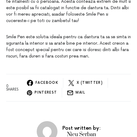
te intalnesti cu o persoana. Acesta conteaza extrem de mult si
este posibil sa fii catalogat in functie de dantura ta. Dintii albi
vor fi mereu apreciati, asadar foloseste Smile Pen si
cucereste-i pe toti cu zambetul tau!
Smile Pen este solutia ideala pentru ca dantura ta sa se simta in
siguranta la interior si sa arate bine pe interior. Acest creion a
fost conceput special pentru cei care isi doresc dinti albi fara
riscuri, fara dureri si fara costuri prea mari.
FACEBOOK
X (TWITTER)
0
SHARES
PINTEREST
MAIL
Post written by:
Nicu Serban