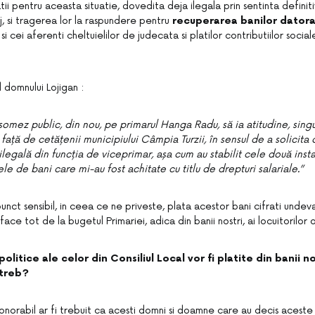
tii pentru aceasta situatie, dovedita deja ilegala prin sentinta definiti
j, si tragerea lor la raspundere pentru
recuperarea banilor datorat
i cei aferenti cheltuielilor de judecata si platilor contributiilor soci
l domnului Lojigan :
l somez public, din nou, pe primarul Hanga Radu, să ia atitudine, sin
față de cetățenii municipiului Câmpia Turzii, în sensul de a solicita 
egală din funcția de viceprimar, așa cum au stabilit cele două inst
le de bani care mi-au fost achitate cu titlu de drepturi salariale.”
punct sensibil, in ceea ce ne priveste, plata acestor bani cifrati undeva
face tot de la bugetul Primariei, adica din banii nostri, ai locuitorilor o
politice ale celor din Consiliul Local vor fi platite din banii no
ntreb?
onorabil ar fi trebuit ca acesti domni si doamne care au decis aceste il