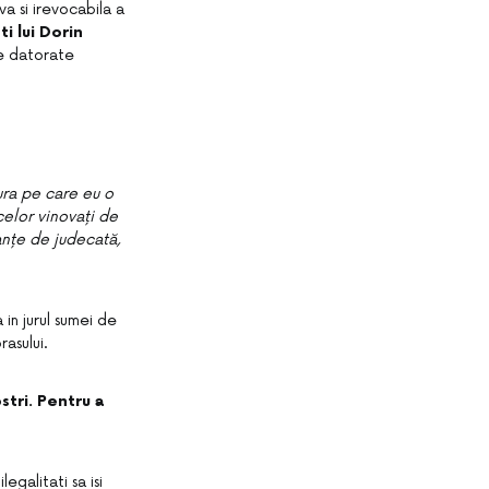
va si irevocabila a
i lui Dorin
ale datorate
gura pe care eu o
celor vinovați de
anțe de judecată,
 in jurul sumei de
rasului.
stri. Pentru a
egalitati sa isi