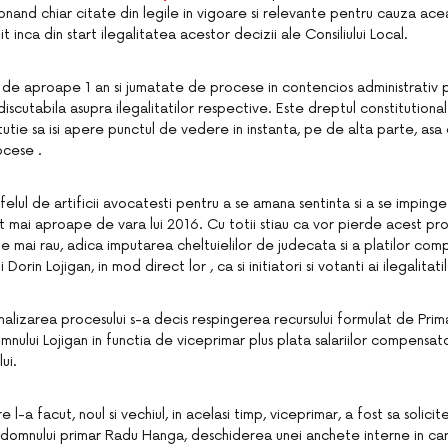
nand chiar citate din legile in vigoare si relevante pentru cauza ace
 inca din start ilegalitatea acestor decizii ale Consiliului Local.
e de aproape 1 an si jumatate de procese in contencios administrativ 
ndiscutabila asupra ilegalitatilor respective. Este dreptul constitutional
tutie sa isi apere punctul de vedere in instanta, pe de alta parte, asa 
ocese .
felul de artificii avocatesti pentru a se amana sentinta si a se impinge
t mai aproape de vara lui 2016. Cu totii stiau ca vor pierde acest pro
 mai rau, adica imputarea cheltuielilor de judecata si a platilor comp
orin Lojigan, in mod direct lor , ca si initiatori si votanti ai ilegalitat
nalizarea procesului s-a decis respingerea recursului formulat de Prim
mnului Lojigan in functia de viceprimar plus plata salariilor compensat
ui.
e l-a facut, noul si vechiul, in acelasi timp, viceprimar, a fost sa solic
ial domnului primar Radu Hanga, deschiderea unei anchete interne in ca