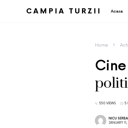
CAMPIA TURZII
Acasa
Home
Act
Cine 
polit
550 VIEWS
5
NICU SERB
JANUARY 11,