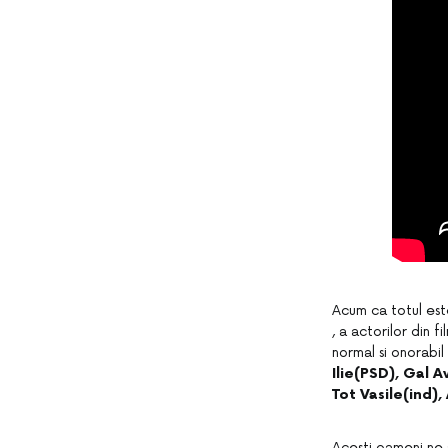
Acum ca totul este
, a actorilor din f
normal si onorabil
Ilie(PSD), Gal 
Tot Vasile(ind)
Acesti oameni ne s