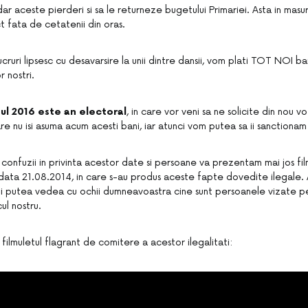
ar aceste pierderi si sa le returneze bugetului Primariei. Asta in masur
t fata de cetatenii din oras.
cruri lipsesc cu desavarsire la unii dintre dansii, vom plati TOT NOI ban
r nostri.
ul 2016 este an electoral
, in care vor veni sa ne solicite din nou vo
are nu isi asuma acum acesti bani, iar atunci vom putea sa ii sanctionam
 confuzii in privinta acestor date si persoane va prezentam mai jos fil
n data 21.08.2014, in care s-au produs aceste fapte dovedite ilegale. 
veti putea vedea cu ochii dumneavoastra cine sunt persoanele vizate p
ul nostru.
i filmuletul flagrant de comitere a acestor ilegalitati: