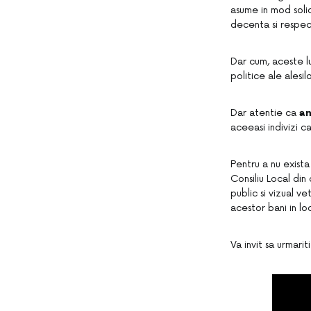
asume in mod solid
decenta si respec
Dar cum, aceste lu
politice ale alesilo
Dar atentie ca
an
aceeasi indivizi c
Pentru a nu exista
Consiliu Local di
public si vizual 
acestor bani in loc
Va invit sa urmarit