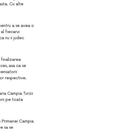
asta. Cu alte
pentru a se avea o
 al fiecarui
ca nu ii judec
 finalizarea
ces, asa ca se
ensatorii
ilor respective.
aria Campia Turzii
orii pe toata
ite Primariei Campia
re sa se