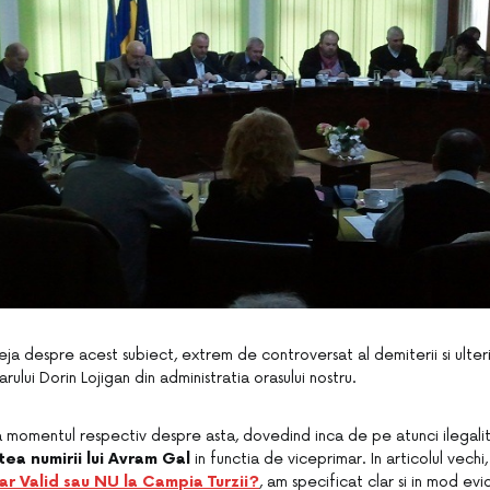
deja despre acest subiect, extrem de controversat al demiterii si ulteri
rului Dorin Lojigan din administratia orasului nostru.
la momentul respectiv despre asta, dovedind inca de pe atunci ilegalit
tea numirii lui Avram Gal
in functia de viceprimar. In articolul vechi,
ar Valid sau NU la Campia Turzii?
, am specificat clar si in mod evid