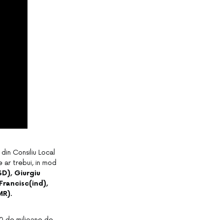
din Consiliu Local
e ar trebui, in mod
D), Giurgiu
rancisc(ind),
MR).
00 de milioane de