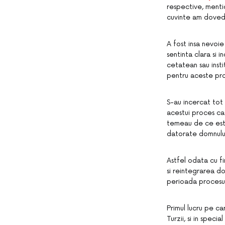
respective, mentio
cuvinte am dovedit
A fost insa nevoi
sentinta clara si i
cetatean sau insti
pentru aceste pr
S-au incercat tot 
acestui proces ca
temeau de ce este
datorate domnului D
Astfel odata cu fi
si reintegrarea do
perioada procesul
Primul lucru pe car
Turzii, si in spec