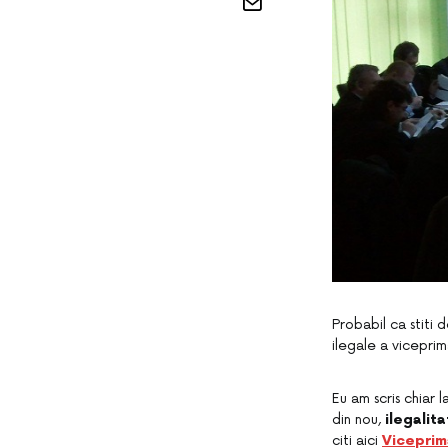
Probabil ca stiti 
ilegale a viceprima
Eu am scris chiar 
din nou,
ilegalita
citi aici
Viceprim