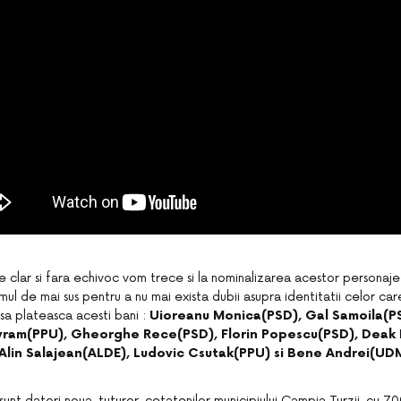
 clar si fara echivoc vom trece si la nominalizarea acestor personaje 
ilmul de mai sus pentru a nu mai exista dubii asupra identitatii celor car
 sa plateasca acesti bani :
Uioreanu Monica(PSD), Gal Samoila(PS
Avram(PPU), Gheorghe Rece(PSD), Florin Popescu(PSD), Deak F
, Alin Salajean(ALDE), Ludovic Csutak(PPU) si Bene Andrei(UD
unt datori noua, tuturor, cetatenilor municipiului Campia Turzii, cu 7