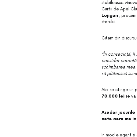
stabileasca vinova
Curtii de Apel Clu
Lojigan
, precum s
statului.
Citam din discursu
“În consecință, î
consider corectă 
schimbarea mea il
să plătească sume
Aici se atinge un 
70.000 lei
se va 
Asadar jocurile 
cata oara ma i
In mod elegant si 