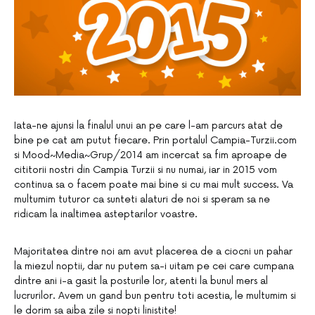
Iata-ne ajunsi la finalul unui an pe care l-am parcurs atat de
bine pe cat am putut fiecare. Prin portalul Campia-Turzii.com
si Mood~Media~Grup/2014 am incercat sa fim aproape de
cititorii nostri din Campia Turzii si nu numai, iar in 2015 vom
continua sa o facem poate mai bine si cu mai mult success. Va
multumim tuturor ca sunteti alaturi de noi si speram sa ne
ridicam la inaltimea asteptarilor voastre.
Majoritatea dintre noi am avut placerea de a ciocni un pahar
la miezul noptii, dar nu putem sa-i uitam pe cei care cumpana
dintre ani i-a gasit la posturile lor, atenti la bunul mers al
lucrurilor. Avem un gand bun pentru toti acestia, le multumim si
le dorim sa aiba zile si nopti linistite!