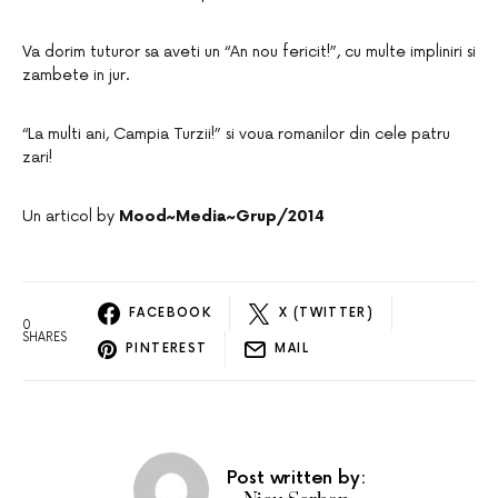
Va dorim tuturor sa aveti un “An nou fericit!”, cu multe impliniri si
zambete in jur.
“La multi ani, Campia Turzii!” si voua romanilor din cele patru
zari!
Un articol by
Mood~Media~Grup/2014
FACEBOOK
X (TWITTER)
0
SHARES
PINTEREST
MAIL
Post written by: