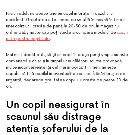
Niciun adult nu poate ține un copil în brațe în cazul unui
accident. Greutatea a tot ceea ce se află în mașină în timpul
unei coliziuni, crește de până la 20-30 de ori. În magazinul
online babymatters.ro poți studia și cumpăra modelul de
scaun
auto pentru copii Joie
.
Mai mult decât atât, să ții un copil în brațe pur și simplu nu este
convenabil și chiar și în timpul unei călătorii scurte provoacă
multe inconveniente. Și cel mai important, nimeni nu este
capabil să țină copilul în eventualitatea unei frânări bruște de
urgență, deoarece greutatea copilului crește de peste 20 de
ori.
Un copil neasigurat în
scaunul său distrage
atenția șoferului de la