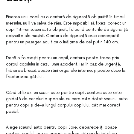
Fixarea unui copil cu o centură de siguranță obișnuită în timpul
mersului, nu îl va salva de răni. Este imposibil să fixezi corect un
copil într-un scaun auto obișnuit, folosind centurile de siguranță
obișnuite ale mașinii. Centura de siguranță este concepută
pentru un pasager adult cu o înălțime de cel puțin 140 cm.
Dacă o folosești pentru un copil, centura poate trece prin
corpul copilului în cazul unui accident, iar în caz de urgență,
frânarea bruscă poate răni organele interne, și poate duce la
fracturarea gâtului.
Când utilizezi un scaun auto pentru copii, centura auto este
ghidată de canelurile speciale cu care este dotat scaunul auto
pentru copii și de-a lungul corpului copilului, cât mai corect
posibil.
Alege scaunul auto pentru copii Joie, deoarece îți poate
proteja copilul, are un aspect modern, sistem de instalare