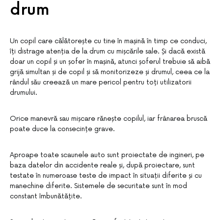
drum
Un copil care călătorește cu tine în mașină în timp ce conduci,
îți distrage atenția de la drum cu mișcările sale. Și dacă există
doar un copil și un șofer în mașină, atunci șoferul trebuie să aibă
grijă simultan și de copil și să monitorizeze și drumul, ceea ce la
rândul său creează un mare pericol pentru toți utilizatorii
drumului.
Orice manevră sau mișcare rănește copilul, iar frânarea bruscă
poate duce la consecințe grave.
Aproape toate scaunele auto sunt proiectate de ingineri, pe
baza datelor din accidente reale și, după proiectare, sunt
testate în numeroase teste de impact în situații diferite și cu
manechine diferite. Sistemele de securitate sunt în mod
constant îmbunătățite.