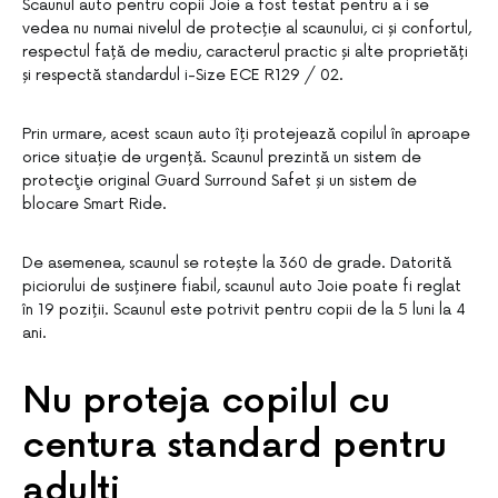
Scaunul auto pentru copii Joie a fost testat pentru a i se
vedea nu numai nivelul de protecție al scaunului, ci și confortul,
respectul față de mediu, caracterul practic și alte proprietăți
și respectă standardul i-Size ECE R129 / 02.
Prin urmare, acest scaun auto îți protejează copilul în aproape
orice situație de urgență. Scaunul prezintă un sistem de
protecţie original Guard Surround Safet și un sistem de
blocare Smart Ride.
De asemenea, scaunul se rotește la 360 de grade. Datorită
piciorului de susținere fiabil, scaunul auto Joie poate fi reglat
în 19 poziții. Scaunul este potrivit pentru copii de la 5 luni la 4
ani.
Nu proteja copilul cu
centura standard pentru
adulți