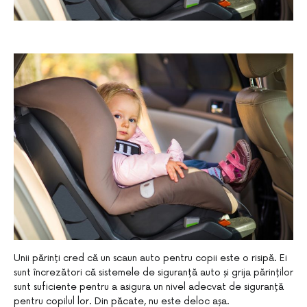
Unii părinți cred că un scaun auto pentru copii este o risipă. Ei
sunt încrezători că sistemele de siguranță auto și grija părinților
sunt suficiente pentru a asigura un nivel adecvat de siguranță
pentru copilul lor. Din păcate, nu este deloc așa.