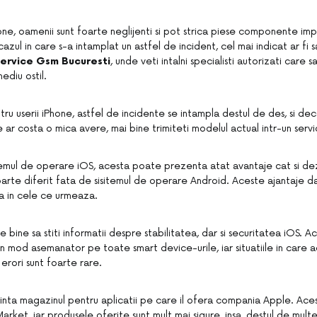
hone, oamenii sunt foarte neglijenti si pot strica piese componente i
n cazul in care s-a intamplat un astfel de incident, cel mai indicat ar fi s
service Gsm Bucuresti
, unde veti intalni specialisti autorizati care 
ediu ostil.
tru userii iPhone, astfel de incidente se intampla destul de des, si de
ar costa o mica avere, mai bine trimiteti modelul actual intr-un servi
stemul de operare iOS, acesta poate prezenta atat avantaje cat si d
rte diferit fata de sisitemul de operare Android. Aceste ajantaje da
a in cele ce urmeaza.
bine sa stiti informatii despre stabilitatea, dar si securitatea iOS. A
n mod asemanator pe toate smart device-urile, iar situatiile in care 
erori sunt foarte rare.
nta magazinul pentru aplicatii pe care il ofera compania Apple. Aces
rket, iar produsele oferite sunt mult mai sigure, insa, destul de mult