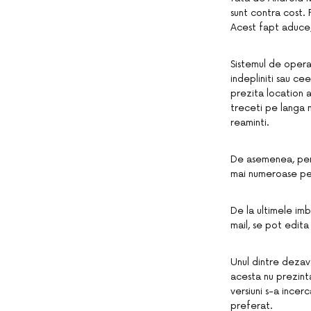
sunt contra cost. 
Acest fapt aduce, 
Sistemul de operar
indepliniti sau ce
prezita location 
treceti pe langa 
reaminti.
De asemenea, pent
mai numeroase pe 
De la ultimele imb
mail, se pot edita
Unul dintre dezav
acesta nu prezint
versiuni s-a ince
preferat.