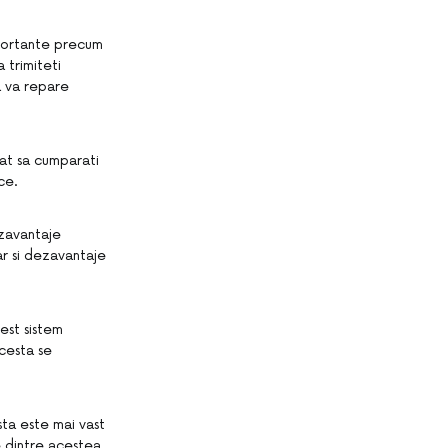
mportante precum
a trimiteti
sa va repare
cat sa cumparati
ce.
ezavantaje
r si dezavantaje
cest sistem
acesta se
ta este mai vast
e dintre acestea