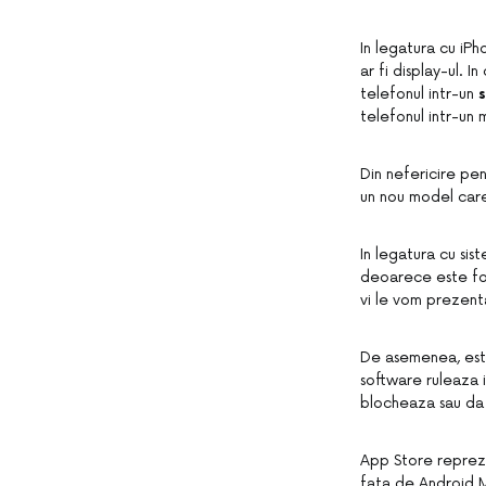
In legatura cu iP
ar fi display-ul. I
telefonul intr-un
telefonul intr-un m
Din nefericire pen
un nou model care 
In legatura cu si
deoarece este foa
vi le vom prezent
De asemenea, este 
software ruleaza i
blocheaza sau da 
App Store reprezi
fata de Android Ma