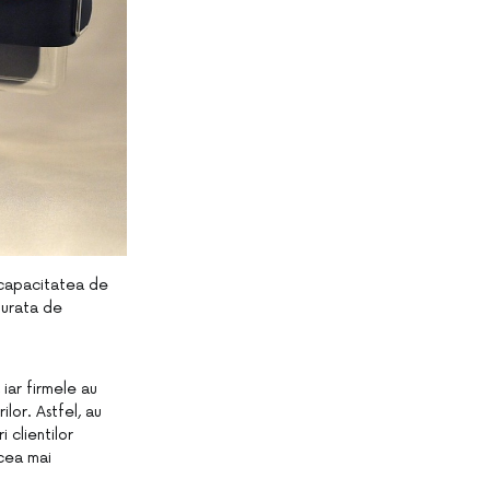
 capacitatea de
durata de
iar firmele au
lor. Astfel, au
 clientilor
 cea mai