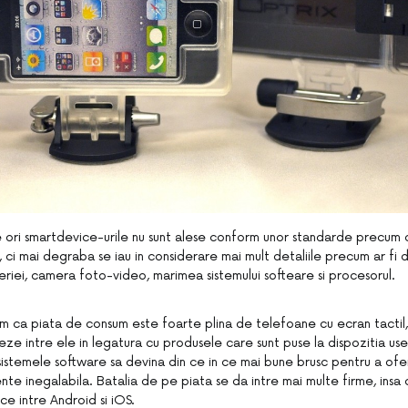
 ori smartdevice-urile nu sunt alese conform unor standarde precum
 ci mai degraba se iau in considerare mai mult detaliile precum ar fi 
eriei, camera foto-video, marimea sistemului softeare si procesorul.
am ca piata de consum este foarte plina de telefoane cu ecran tactil, 
ze intre ele in legatura cu produsele care sunt puse la dispozitia useri
sistemele software sa devina din ce in ce mai bune brusc pentru a oferi
iente inegalabila. Batalia de pe piata se da intre mai multe firme, insa
e intre Android si iOS.