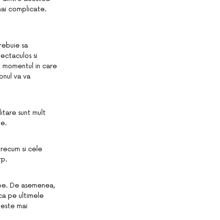
mai complicate.
rebuie sa
pectaculos si
n momentul in care
onul va va
tare sunt mult
me.
precum si cele
rp.
mpe. De asemenea,
ca pe ultimele
 este mai