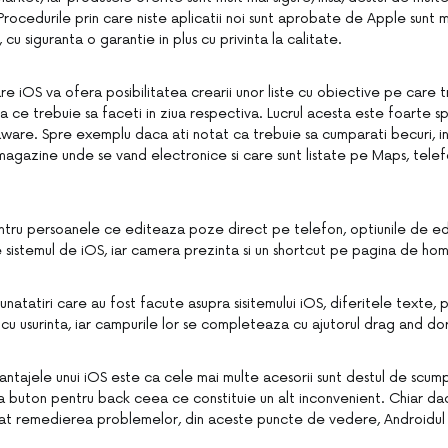
Procedurile prin care niste aplicatii noi sunt aprobate de Apple sunt 
cu siguranta o garantie in plus cu privinta la calitate.
e iOS va ofera posibilitatea crearii unor liste cu obiective pe care t
ea ce trebuie sa faceti in ziua respectiva. Lucrul acesta este foarte s
aware. Spre exemplu daca ati notat ca trebuie sa cumparati becuri, i
magazine unde se vand electronice si care sunt listate pe Maps, telef
ru persoanele ce editeaza poze direct pe telefon, optiunile de edi
sistemul de iOS, iar camera prezinta si un shortcut pe pagina de ho
unatatiri care au fost facute asupra sisitemului iOS, diferitele texte, 
 cu usurinta, iar campurile lor se completeaza cu ajutorul drag and do
antajele unui iOS este ca cele mai multe acesorii sunt destul de scu
a buton pentru back ceea ce constituie un alt inconvenient. Chiar da
rcat remedierea problemelor, din aceste puncte de vedere, Androidul