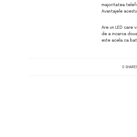
majoritatea telef
Avantajele acestui 
Are un LED care va
de a incarca doua
este acela ca bate
0 SHARE