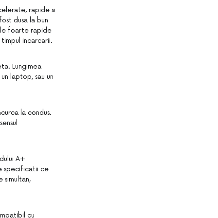
elerate, rapide si
fost dusa la bun
ele foarte rapide
timpul incarcarii.
eta. Lungimea
 un laptop, sau un
ncurca la condus.
sensul
dului A+
 specificatii ce
 simultan,
mpatibil cu