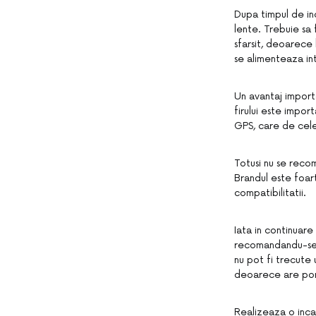
Dupa timpul de inc
lente. Trebuie sa 
sfarsit, deoarece 
se alimenteaza int
Un avantaj import
firului este impor
GPS, care de cele
Totusi nu se recom
Brandul este foart
compatibilitatii.
Iata in continuar
recomandandu-se d
nu pot fi trecute 
deoarece are port
Realizeaza o inca