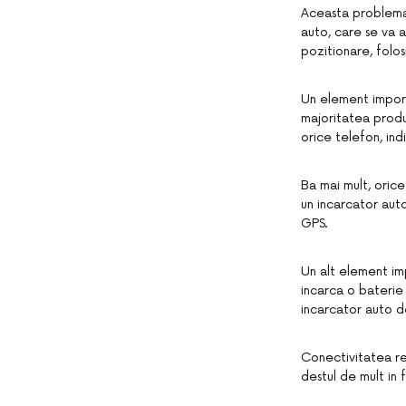
Aceasta problema r
auto, care se va a
pozitionare, folos
Un element importa
majoritatea produ
orice telefon, in
Ba mai mult, orice
un incarcator auto
GPS.
Un alt element im
incarca o baterie
incarcator auto d
Conectivitatea re
destul de mult in