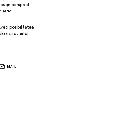
 design compact.
lastic.
veti posibilitatea
rele dezavantaj
MAIL