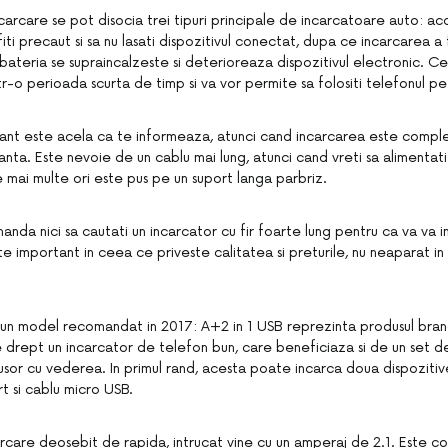
arcare se pot disocia trei tipuri principale de incarcatoare auto: acc
fiti precaut si sa nu lasati dispozitivul conectat, dupa ce incarcarea a 
bateria se supraincalzeste si deterioreaza dispozitivul electronic. C
r-o perioada scurta de timp si va vor permite sa folositi telefonul pe 
ant este acela ca te informeaza, atunci cand incarcarea este compl
tanta. Este nevoie de un cablu mai lung, atunci cand vreti sa alimentati
 mai multe ori este pus pe un suport langa parbriz.
anda nici sa cautati un incarcator cu fir foarte lung pentru ca va va i
e important in ceea ce priveste calitatea si preturile, nu neaparat in 
e un model recomandat in 2017: A+2 in 1 USB reprezinta produsul bran
rept un incarcator de telefon bun, care beneficiaza si de un set de
usor cu vederea. In primul rand, acesta poate incarca doua dispozitive
 si cablu micro USB.
rcare deosebit de rapida, intrucat vine cu un amperaj de 2.1. Este co