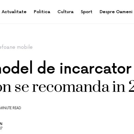
Actualitate
Politica
Cultura
Sport
Despre Oameni
efoane mobile
odel de incarcator
on se recomanda in 
 MINUTE READ
AN
17