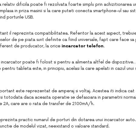
elativ dificila poate fi rezolvata foarte simplu prin achizitionarea u
mplasa in priza masinii si la care puteti conecta smartphone-ul sau si
ind porturile USB.
nt il reprezinta compatibilitatea. Referitor la acest aspect, trebuie 
selor de pe piata sunt definite ca fiind universale, fapt care face sa
diferent de producator, la orice
incarcator telefon
.
 incarcator poate fi folosit si pentru a alimenta altfel de dispozitive
 pentru tableta este, in principiu, acelasi la care apelati in cazul unu
portant este reprezentat de amperaj si voltaj. Acestea iti indica ca
 si totodata daca aceasta operatie se defasoara in parametrii normali
e 2A, care are o rata de transfer de 2100mA/h.
prezinta practic numarul de porturi din dotarea unui incarcator auto
 functie de modelul vizat, neexistand o valoare standard.