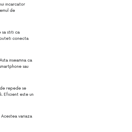
nui incarcator
stemul de
sa stiti ca
 puteti conecta
. Asta inseamna ca
i smartphone sau
t de repede se
. Eficient este un
. Acestea variaza