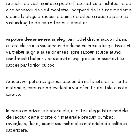
Articolul de vestimentatie poate fi asortat cu o multitudine de
alte accesorii de vestimentatie, incepand de la fuste moderne
si pana la blugi. Si sacourile dama de culoare rosie se pare ca
sunt indragite de catre femei in acest an.
Ai putea deasemenea sa alegi un model dintre sacouri dama
cu croiala scurta sau sacouri de dama cu croiala lunga, insa aici
va trebui sa grija sa te orientezi spre sacouri scurte atunci
cand incalti balerini, iar sacourile lungi poti sa le asortezi cu
succes pantofilor cu toc.
Asadar, vei putea sa gasesti sacouri dama facute din diferite
materiale, care in mod evident ii vor oferi tinutei tale o nota
aparte.
In ceea ce priveste materialele, ai putea alege intre modele
de sacouri dama croite din materiale precum bumbac,
rayon,lana, flanel, casmir sau multe alte materiale de calitate
superioara.