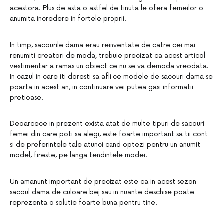
acestora. Plus de asta o astfel de tinuta le ofera femeilor o
anumita incredere in fortele proprii.
In timp, sacourile dama erau reinventate de catre cei mai
renumiti creatori de moda, trebuie precizat ca acest articol
vestimentar a ramas un obiect ce nu se va demoda vreodata.
In cazul in care iti doresti sa afli ce modele de sacouri dama se
poarta in acest an, in continuare vei putea gasi informatii
pretioase.
Deoarcece in prezent exista atat de multe tipuri de sacouri
femei din care poti sa alegi, este foarte important sa tii cont
si de preferintele tale atunci cand optezi pentru un anumit
model, fireste, pe langa tendintele modei.
Un amanunt important de precizat este ca in acest sezon
sacoul dama de culoare bej sau in nuante deschise poate
reprezenta o solutie foarte buna pentru tine.