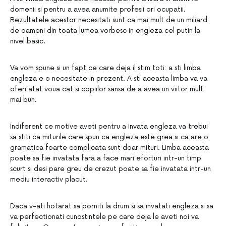
domenii si pentru a avea anumite profesii ori ocupatii.
Rezultatele acestor necesitati sunt ca mai mult de un miliard
de oameni din toata lumea vorbesc in engleza cel putin la
nivel basic.
Va vom spune si un fapt ce care deja il stim toti: a sti limba
engleza e o necesitate in prezent. A sti aceasta limba va va
oferi atat voua cat si copiilor sansa de a avea un viitor mult
mai bun.
Indiferent ce motive aveti pentru a invata engleza va trebui
sa stiti ca miturile care spun ca engleza este grea si ca are o
gramatica foarte complicata sunt doar mituri. Limba aceasta
poate sa fie invatata fara a face mari eforturi intr-un timp
scurt si desi pare greu de crezut poate sa fie invatata intr-un
mediu interactiv placut.
Daca v-ati hotarat sa porniti la drum si sa invatati engleza si sa
va perfectionati cunostintele pe care deja le aveti noi va