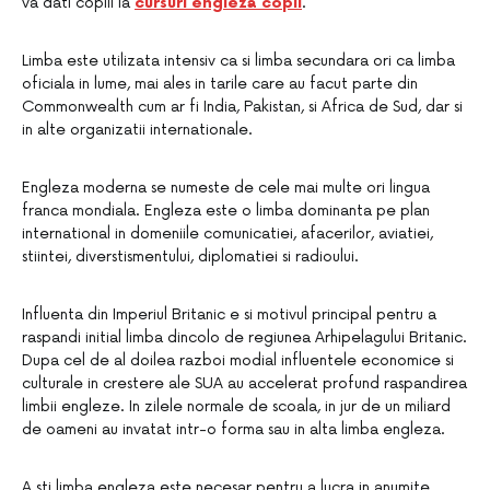
va dati copiii la
cursuri engleza copii
.
Limba este utilizata intensiv ca si limba secundara ori ca limba
oficiala in lume, mai ales in tarile care au facut parte din
Commonwealth cum ar fi India, Pakistan, si Africa de Sud, dar si
in alte organizatii internationale.
Engleza moderna se numeste de cele mai multe ori lingua
franca mondiala. Engleza este o limba dominanta pe plan
international in domeniile comunicatiei, afacerilor, aviatiei,
stiintei, diverstismentului, diplomatiei si radioului.
Influenta din Imperiul Britanic e si motivul principal pentru a
raspandi initial limba dincolo de regiunea Arhipelagului Britanic.
Dupa cel de al doilea razboi modial influentele economice si
culturale in crestere ale SUA au accelerat profund raspandirea
limbii engleze. In zilele normale de scoala, in jur de un miliard
de oameni au invatat intr-o forma sau in alta limba engleza.
A sti limba engleza este necesar pentru a lucra in anumite