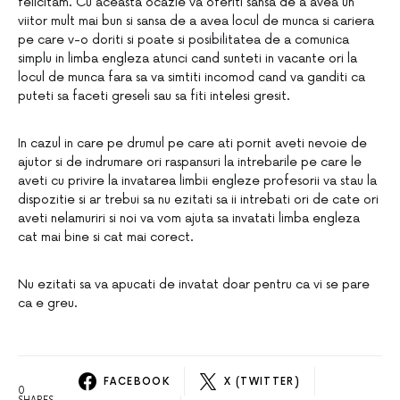
felicitam. Cu aceasta ocazie va oferiti sansa de a avea un
viitor mult mai bun si sansa de a avea locul de munca si cariera
pe care v-o doriti si poate si posibilitatea de a comunica
simplu in limba engleza atunci cand sunteti in vacante ori la
locul de munca fara sa va simtiti incomod cand va ganditi ca
puteti sa faceti greseli sau sa fiti intelesi gresit.
In cazul in care pe drumul pe care ati pornit aveti nevoie de
ajutor si de indrumare ori raspansuri la intrebarile pe care le
aveti cu privire la invatarea limbii engleze profesorii va stau la
dispozitie si ar trebui sa nu ezitati sa ii intrebati ori de cate ori
aveti nelamuriri si noi va vom ajuta sa invatati limba engleza
cat mai bine si cat mai corect.
Nu ezitati sa va apucati de invatat doar pentru ca vi se pare
ca e greu.
FACEBOOK
X (TWITTER)
0