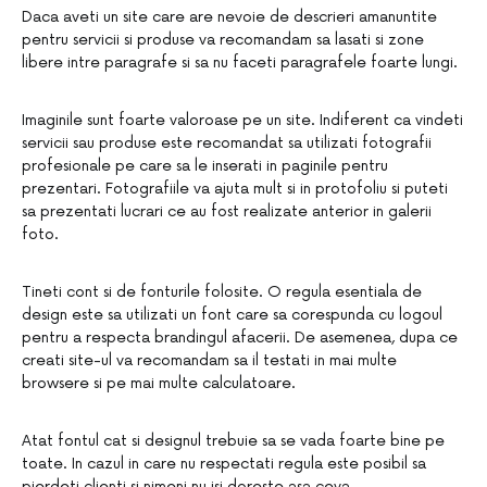
Daca aveti un site care are nevoie de descrieri amanuntite
pentru servicii si produse va recomandam sa lasati si zone
libere intre paragrafe si sa nu faceti paragrafele foarte lungi.
Imaginile sunt foarte valoroase pe un site. Indiferent ca vindeti
servicii sau produse este recomandat sa utilizati fotografii
profesionale pe care sa le inserati in paginile pentru
prezentari. Fotografiile va ajuta mult si in protofoliu si puteti
sa prezentati lucrari ce au fost realizate anterior in galerii
foto.
Tineti cont si de fonturile folosite. O regula esentiala de
design este sa utilizati un font care sa corespunda cu logoul
pentru a respecta brandingul afacerii. De asemenea, dupa ce
creati site-ul va recomandam sa il testati in mai multe
browsere si pe mai multe calculatoare.
Atat fontul cat si designul trebuie sa se vada foarte bine pe
toate. In cazul in care nu respectati regula este posibil sa
pierdeti clienti si nimeni nu isi doreste asa ceva.