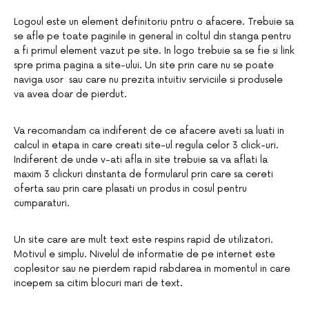
Logoul este un element definitoriu pntru o afacere. Trebuie sa
se afle pe toate paginile in general in coltul din stanga pentru
a fi primul element vazut pe site. In logo trebuie sa se fie si link
spre prima pagina a site-ului. Un site prin care nu se poate
naviga usor sau care nu prezita intuitiv serviciile si produsele
va avea doar de pierdut.
Va recomandam ca indiferent de ce afacere aveti sa luati in
calcul in etapa in care creati site-ul regula celor 3 click-uri.
Indiferent de unde v-ati afla in site trebuie sa va aflati la
maxim 3 clickuri dinstanta de formularul prin care sa cereti
oferta sau prin care plasati un produs in cosul pentru
cumparaturi.
Un site care are mult text este respins rapid de utilizatori.
Motivul e simplu. Nivelul de informatie de pe internet este
coplesitor sau ne pierdem rapid rabdarea in momentul in care
incepem sa citim blocuri mari de text.