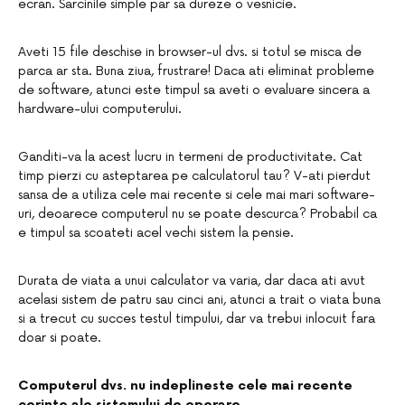
ecran. Sarcinile simple par sa dureze o vesnicie.
Aveti 15 file deschise in browser-ul dvs. si totul se misca de
parca ar sta. Buna ziua, frustrare! Daca ati eliminat probleme
de software, atunci este timpul sa aveti o evaluare sincera a
hardware-ului computerului.
Ganditi-va la acest lucru in termeni de productivitate. Cat
timp pierzi cu asteptarea pe calculatorul tau? V-ati pierdut
sansa de a utiliza cele mai recente si cele mai mari software-
uri, deoarece computerul nu se poate descurca? Probabil ca
e timpul sa scoateti acel vechi sistem la pensie.
Durata de viata a unui calculator va varia, dar daca ati avut
acelasi sistem de patru sau cinci ani, atunci a trait o viata buna
si a trecut cu succes testul timpului, dar va trebui inlocuit fara
doar si poate.
Computerul dvs. nu indeplineste cele mai recente
cerinte ale sistemului de operare