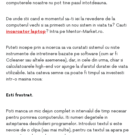
computerele noastre nu pot tine pasul intotdeauna.
De unde stii cand e momentul sa-ti iei la revedere de la
computerul vechi si sa primesti un nou sistem in viata ta? Cauti
incarcator laptop
? Intra pe Mentor-Market.ro.
Puteti incepe prin a incerca sa va curatati sistemul cu niste
instrumente de intretinere bazate pe software (cum ar fi
Ccleaner sau altele asemenea), dar, in cele din urma, chiar si
calculatoarele high-end vor ajunge la sfarsitul duratei de viata
utilizabile. Iata cateva semne ca poate fi timpul sa investesti
intr-o masina noua:
Esti frustrat
.
Poti manca un mic dejun complet in intervalul de timp necesar
pentru pornirea computerului. Iti numeri degetele in
asteptarea deschiderii programelor. Introduci textul si este
nevoie de o clipa (sau mai multe), pentru ca textul sa apara pe