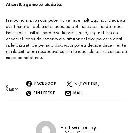
Ai auzit zgomote ciudate.
In mod normal, un computer nu va face mult zgomot. Daca ati
auzit sunete neobisnuite, acestea pot indica semne de esec
inevitabil al unitatii hard disk. In primul rand, asigurati-va ca
efectuati copii de rezerva ale tuturor datelor pe care doriti
sa le pastrati de pe hard disk. Apoi puteti decide daca merita
sa inlocuiti piesa respectiva cu una functionala sau sa cumparati
un pc complet nou.
FACEBOOK
X (TWITTER)
0
SHARES
PINTEREST
MAIL
Post written by: