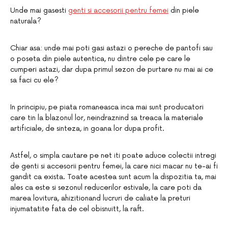
Unde mai gasesti
genti si accesorii pentru femei
din piele
naturala?
Chiar asa: unde mai poti gasi astazi o pereche de pantofi sau
o poseta din piele autentica, nu dintre cele pe care le
cumperi astazi, dar dupa primul sezon de purtare nu mai ai ce
sa faci cu ele?
In principiu, pe piata romaneasca inca mai sunt producatori
care tin la blazonul lor, neindraznind sa treaca la materiale
artificiale, de sinteza, in goana lor dupa profit.
Astfel, o simpla cautare pe net iti poate aduce colectii intregi
de genti si accesorii pentru femei, la care nici macar nu te-ai fi
gandit ca exista. Toate acestea sunt acum la dispozitia ta, mai
ales ca este si sezonul reducerilor estivale, la care poti da
marea lovitura, ahizitionand lucruri de caliate la preturi
injumatatite fata de cel obisnuitt, la raft.