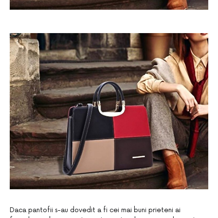
Daca pantofii s-au dovedit a fi cei mai buni prieteni ai