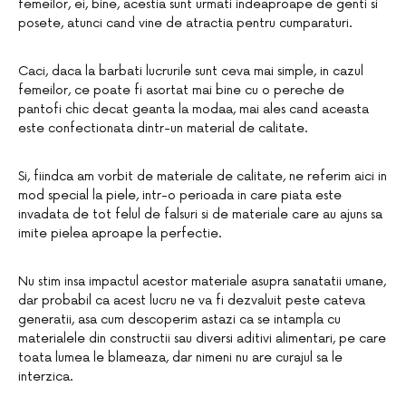
femeilor, ei, bine, acestia sunt urmati indeaproape de genti si
posete, atunci cand vine de atractia pentru cumparaturi.
Caci, daca la barbati lucrurile sunt ceva mai simple, in cazul
femeilor, ce poate fi asortat mai bine cu o pereche de
pantofi chic decat geanta la modaa, mai ales cand aceasta
este confectionata dintr-un material de calitate.
Si, fiindca am vorbit de materiale de calitate, ne referim aici in
mod special la piele, intr-o perioada in care piata este
invadata de tot felul de falsuri si de materiale care au ajuns sa
imite pielea aproape la perfectie.
Nu stim insa impactul acestor materiale asupra sanatatii umane,
dar probabil ca acest lucru ne va fi dezvaluit peste cateva
generatii, asa cum descoperim astazi ca se intampla cu
materialele din constructii sau diversi aditivi alimentari, pe care
toata lumea le blameaza, dar nimeni nu are curajul sa le
interzica.