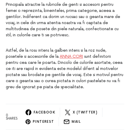
Principala atractie la rubricile de genti si accesorii pentru
femei o reprezinta, bineinteles, prima categorie, aceea a
gentilor. Indiferent ca dorim un rucsac sau o geanta mare de
voiaj, in cele din urma atentia noastra va fi captata de
multitudinea de posete din piele naturala, confectionate cu
stil, in culorile care ti se potrivesc.
Astfel, de la rosu intens la galben intens si la roz nude,
posetele si accesoriile de la
ANNA CORI
sunt definitorii
pentru cea care le poarta. Dincolo de culorile asortate, ceea
ce iti are rapid in evidenta este modelul diferit al motivelor
pictate sau brodate pe gentile de voiaj. Este si motivul pentru
care o geanta sau o curea pictata in culori pastelate nu va fi
greu de ignorat pe piata de specialitate.
FACEBOOK
X (TWITTER)
0
SHARES
PINTEREST
MAIL