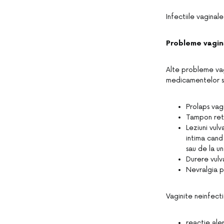
Infectiile vaginale
Probleme vagina
Alte probleme vagi
medicamentelor sa
Prolaps vagi
Tampon retin
Leziuni vulv
intima cand
sau de la un
Durere vulv
Nevralgia p
Vaginite neinfect
reactie aler