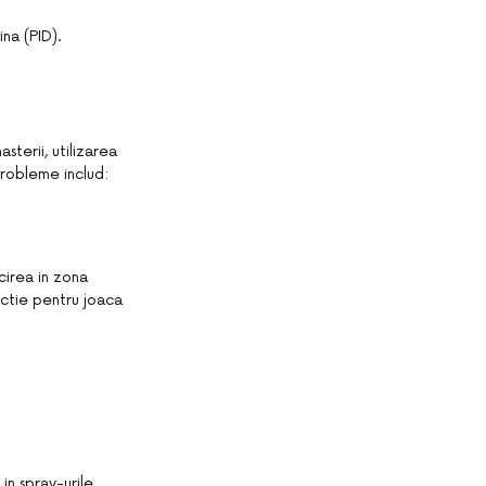
ina (PID).
terii, utilizarea
probleme includ:
cirea in zona
ectie pentru joaca
in spray-urile