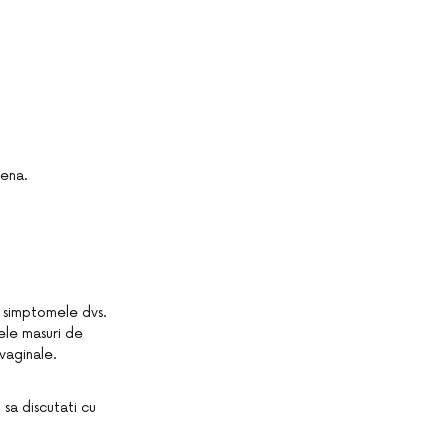
bena.
e simptomele dvs.
nele masuri de
vaginale.
sa discutati cu