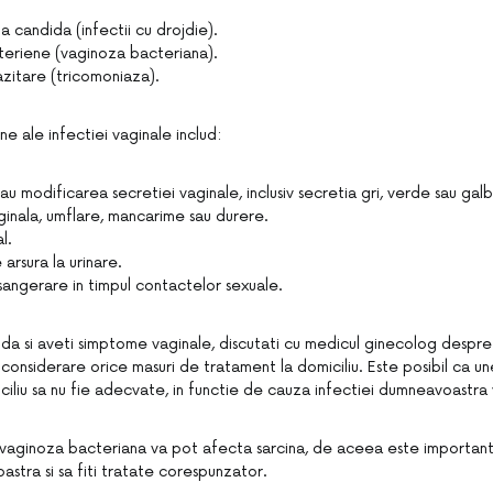
a candida (infectii cu drojdie).
cteriene (vaginoza bacteriana).
azitare (tricomoniaza).
 ale infectiei vaginale includ:
au modificarea secretiei vaginale, inclusiv secretia gri, verde sau gal
inala, umflare, mancarime sau durere.
l.
arsura la urinare.
sangerare in timpul contactelor sexuale.
ida si aveti simptome vaginale, discutati cu medicul ginecolog despr
n considerare orice masuri de tratament la domiciliu. Este posibil ca u
ciliu sa nu fie adecvate, in functie de cauza infectiei dumneavoastra 
vaginoza bacteriana va pot afecta sarcina, de aceea este important 
stra si sa fiti tratate corespunzator.