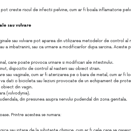
 pot creste riscul de infectii pelvine, cum ar fi boala inflamatorie pelv
le sau vulvare
nale sau vulvare pot aparea din utilizarea metodelor de control al nas
u a imbatranirii, sau ca urmare a modificarilor dupa sarcina. Aceste 
nal, care poate provoca urinare si modificari ale intestinului.
ut, dispozitiv de control al nasterii sau obiect strain.
are sau vaginale, cum ar fi aterizarea pe o bara de metal, cum ar fi lo
 va dati o bicicleta sau leziuni provocate de un echipament de prot
 obiect din vagin.
ara (vulvodynia).
udendala, din presiunea asupra nervului pudendal din zona genitala.
ioase. Printre acestea se numara:
gica sau iritare de la substante chimice, cum ar fi cele care se gasesc 