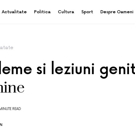
Actualitate
Politica
Cultura
Sport
Despre Oameni
atate
eme si leziuni geni
nine
MINUTE READ
AN