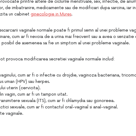
rovocate printre altele de ciclurile menstruale, sex, infectie, de a
lor, de imbatranire, medicamente sau de modificari dupa sarcina, iar in
izita un cabinet
ginecologie in Mures
.
scarcarii vaginale normale poate fi primul semn al unei probleme vag
inare, cum ar fi nevoia de a urina mai frecvent sau a avea o senzatie d
te posibil de asemenea sa fie un simptom al unei probleme vaginale.
pot provoca modificarea secretiei vaginale normale includ:
 vaginului, cum ar fi o infectie cu drojdie, vaginoza bacteriana, tricom
us uman (HPV) sau herpes.
lui uterin (cervicita).
in vagin, cum ar fi un tampon uitat.
transmitere sexuala (ITS), cum ar fi chlamydia sau gonoreea.
ctici sexuale, cum ar fi contactul oral-vaginal si anal-vaginal.
e vaginale.