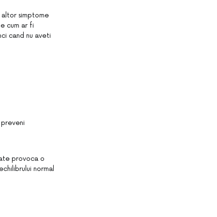
a altor simptome
e cum ar fi
nci cand nu aveti
 preveni
poate provoca o
chilibrului normal