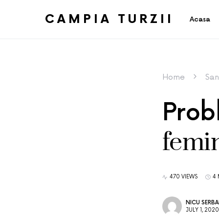
CAMPIA TURZII
Acasa
Home
San
Probl
femi
470 VIEWS
4 
NICU SERB
JULY 1, 2020