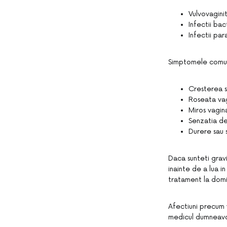
Vulvovaginit
Infectii ba
Infectii par
Simptomele comune
Cresterea s
Roseata vag
Miros vagina
Senzatia de 
Durere sau 
Daca sunteti grav
inainte de a lua i
tratament la domi
Afectiuni precum 
medicul dumneavoa