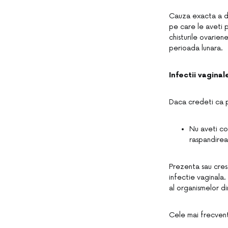
Cauza exacta a du
pe care le aveti 
chisturile ovarien
perioada lunara.
Infectii vaginal
Daca credeti ca p
Nu aveti co
raspandirea 
Prezenta sau crest
infectie vaginala.
al organismelor di
Cele mai frecvente