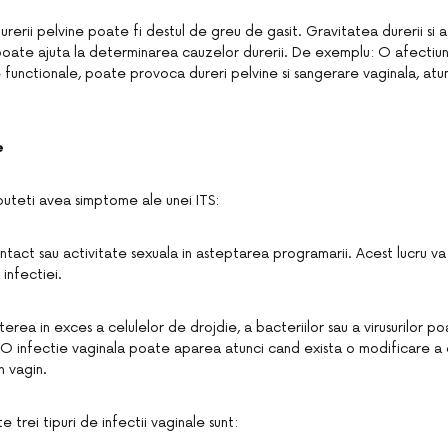
rerii pelvine poate fi destul de greu de gasit. Gravitatea durerii si 
poate ajuta la determinarea cauzelor durerii. De exemplu: O afectiun
e functionale, poate provoca dureri pelvine si sangerare vaginala, atu
e
uteti avea simptome ale unei ITS:
ntact sau activitate sexuala in asteptarea programarii. Acest lucru va
infectiei.
erea in exces a celulelor de drojdie, a bacteriilor sau a virusurilor 
 O infectie vaginala poate aparea atunci cand exista o modificare a e
n vagin.
 trei tipuri de infectii vaginale sunt: