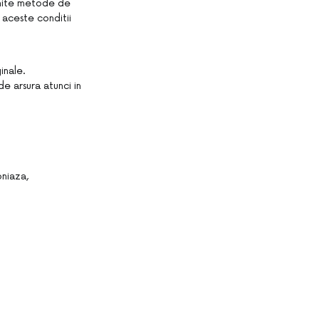
numite metode de
 aceste conditii
inale.
e arsura atunci in
oniaza,