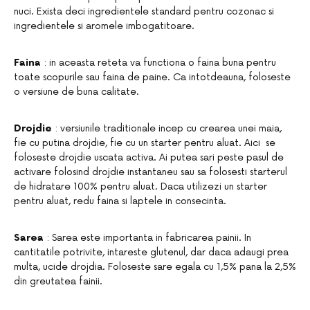
nuci. Exista deci ingredientele standard pentru cozonac si
ingredientele si aromele imbogatitoare.
Faina
: in aceasta reteta va functiona o faina buna pentru
toate scopurile sau faina de paine. Ca intotdeauna, foloseste
o versiune de buna calitate.
Drojdie
: versiunile traditionale incep cu crearea unei maia,
fie cu putina drojdie, fie cu un starter pentru aluat. Aici se
foloseste drojdie uscata activa. Ai putea sari peste pasul de
activare folosind drojdie instantaneu sau sa folosesti starterul
de hidratare 100% pentru aluat. Daca utilizezi un starter
pentru aluat, redu faina si laptele in consecinta.
Sarea
: Sarea este importanta in fabricarea painii. In
cantitatile potrivite, intareste glutenul, dar daca adaugi prea
multa, ucide drojdia. Foloseste sare egala cu 1,5% pana la 2,5%
din greutatea fainii.