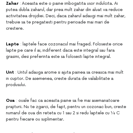
Zahar
: Aceasta este o paine imbogatita usor indulcita. Ai
putea dubla zaharul, dar prea mult zahar din aluat va reduce
activitatea drojdiei. Deci, daca zaharul adaugi mai mult zahar,
trebuie sa te pregatesti pentru perioade mai mari de
crestere.
Lapte
: laptele face cozonacul mai fraged. Foloseste orice
lapte pe care il ai, indiferent daca este integral sau fara
grasimi, desi preferinta este sa folosesti lapte integral.
Unt
: Untul adauga arome si ajuta painea sa creasca mai mult
in cuptor. De asemenea, creste durata de valabilitate a
produsului.
Oua
: ouale fac ca aceasta paine sa fie mai asemanatoare
prajiturii. Nu te zgarci, de fapt, pentru un cozonac bun, creste
numarul de oua din reteta cu 1 sau 2 si redu laptele cu ¼ C
pentru fiecare ou suplimentar.